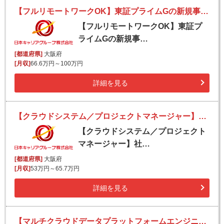
【フルリモートワークOK】東証プライムGの新規事業を牽引するJavaテックリード（開発部長）／平均残業時間15時間／ワークライフバランス◎／チームマネジメント
【フルリモートワークOK】東証プ
ライムGの新規事…
[都道府県]
大阪府
[月収]
66.6万円～100万円
詳細を見る
【クラウドシステム／プロジェクトマネージャー】社会インフラを支える大型プロジェクトのPM！PL経験者大歓迎！／リモート・フレックス
【クラウドシステム／プロジェクト
マネージャー】社…
[都道府県]
大阪府
[月収]
53万円～65.7万円
詳細を見る
【マルチクラウドデータプラットフォームエンジニア（リーダー、もしくは候補）】DXプラットフォーム◇充実のキャリア支援！◇豊富なプロジェクト実績！