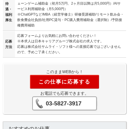
ェーンゲーム補助金（初月5万円、2ヶ月目以降は月5,000円）/AIサ
待
ービス利用補助金（月5,000円）
遇・
※ChatGPTなど/MBA（経営学修士）研修受講補助/リモート飲み会・
福利
飲食費会社負担/社用PC貸与・PC購入費用補助金（選択制）/予防接
厚生
種費用補助
応募フォームよりお気軽にお問い合わせください！
※本求人は日本キャリアグループ株式会社の求人です。
応募
応募は株式会社サムライ・ソフト様への直接応募ではございません
方法
ので、予めご了承ください。
このままWEBから！
この仕事に応募する
お電話でも応募できます。
03-5827-3917
おすすめのお仕事