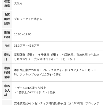
都道
大阪府
府県
市区
プロジェクトに準ずる
町村
以降
勤務
10:00～19:00
時間
33.3万円～45.8万円
月収
夏期休暇（5日）、冬季休暇（5日）、特別休暇、有給休暇（年あた
勤務
り最大12日）、完全週休2日制（土・日）＋祝日
日
勤務
本社受託案件の場合：フレックスタイム制（コアタイム11時～19
時間
時、フレキシブルタイム10時～11時）
備考
求め
・ゲームのD経験1作以上
る人
・3名以上のPJマネジメント経験
材
交通費支給/インセンティブ/在宅勤務手当（月3,000円）/ブロックチ