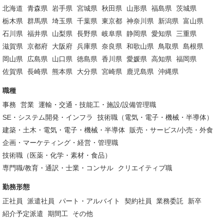
北海道
青森県
岩手県
宮城県
秋田県
山形県
福島県
茨城県
栃木県
群馬県
埼玉県
千葉県
東京都
神奈川県
新潟県
富山県
石川県
福井県
山梨県
長野県
岐阜県
静岡県
愛知県
三重県
滋賀県
京都府
大阪府
兵庫県
奈良県
和歌山県
鳥取県
島根県
岡山県
広島県
山口県
徳島県
香川県
愛媛県
高知県
福岡県
佐賀県
長崎県
熊本県
大分県
宮崎県
鹿児島県
沖縄県
職種
事務
営業
運輸・交通・技能工・施設/設備管理職
SE・システム開発・インフラ
技術職（電気・電子・機械・半導体）
建築・土木・電気・電子・機械・半導体
販売・サービス/小売・外食
企画・マーケティング・経営・管理職
技術職（医薬・化学・素材・食品）
専門職/教育・通訳・士業・コンサル
クリエイティブ職
勤務形態
正社員
派遣社員
パート・アルバイト
契約社員
業務委託
新卒
紹介予定派遣
期間工
その他