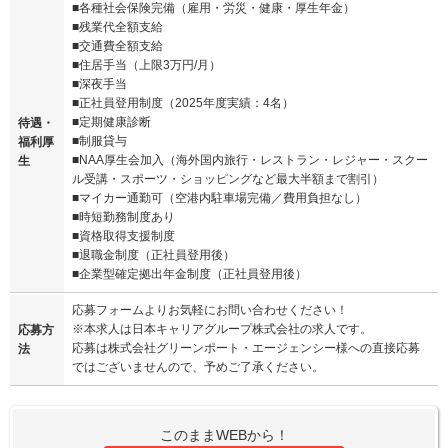
■各種社会保険完備（雇用・労災・健康・厚生年金）
■残業代全額支給
■交通費全額支給
■住居手当（上限3万円/月）
■深夜手当
■正社員登用制度（2025年度実績：4名）
■定期健康診断
待遇・
■制服貸与
福利厚
■NAA厚生会加入（海外国内旅行・レストラン・レジャー・スクー
生
ル受講・スポーツ・ショッピングなど最大半額まで割引）
■マイカー通勤可（空港内駐車場完備／費用負担なし）
■時短勤務制度あり
■資格取得支援制度
■退職金制度（正社員登用後）
■企業型確定拠出年金制度（正社員登用後）
応募フォームよりお気軽にお問い合わせください！
※本求人は日本キャリアグループ株式会社の求人です。
応募方
応募は株式会社グリーンポート・エージェンシー様への直接応募
法
ではございませんので、予めご了承ください。
このままWEBから！