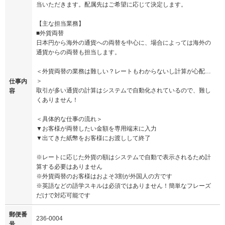
当いただきます。配属先はご希望に応じて決定します。
【主な担当業務】
■外貨両替
日本円から海外の通貨への両替を中心に、場合によっては海外の
通貨からの両替も担当します。
＜外貨両替の業務は難しい？レートもわからないし計算が心配…
＞
仕事内
取引が多い通貨の計算はシステムで自動化されているので、難し
容
くありません！
＜具体的な仕事の流れ＞
▼お客様が両替したい金額を専用端末に入力
▼出てきた紙幣をお客様にお渡しして終了
※レートに応じた外貨の額はシステムで自動で表示されるため計
算する必要はありません
※外貨両替のお客様はおよそ3割が外国人の方です
※英語などの語学スキルは必須ではありません！簡単なフレーズ
だけで対応可能です
郵便番
236-0004
号