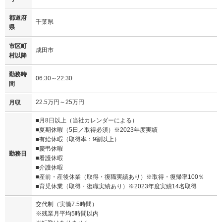
都道府
千葉県
県
市区町
成田市
村以降
勤務時
06:30～22:30
間
22.5万円～25万円
月収
■月8日以上（当社カレンダーによる）
■夏期休暇（5日／取得必須）※2023年度実績
■有給休暇（取得率：9割以上）
■慶弔休暇
勤務日
■看護休暇
■介護休暇
■産前・産後休業（取得・復職実績あり）※取得・復帰率100％
■育児休業（取得・復職実績あり）※2023年度実績14名取得
交代制（実働7.5時間）
※残業月平均5時間以内