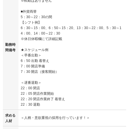
※転勤はありません
■外貨両替
5：30～22：30の間
【シフト例】
6：30～15：00、6：50～15：20、13：30～22：00、5：30～1
4：00、14：00～22：30
※休日休暇欄にて詳細記載
勤務時
★スケジュール例
間備考
＜早番出勤＞
6：50 出勤 着替え
7：00 開店準備
7：30 開店（接客開始）
＜遅番退勤＞
22：00 閉店
22：05 閉店作業開始
22：20 閉店作業終了 着替え
22：30 退勤
求める
＜人柄・意欲重視の採用を行っています！＞
人材