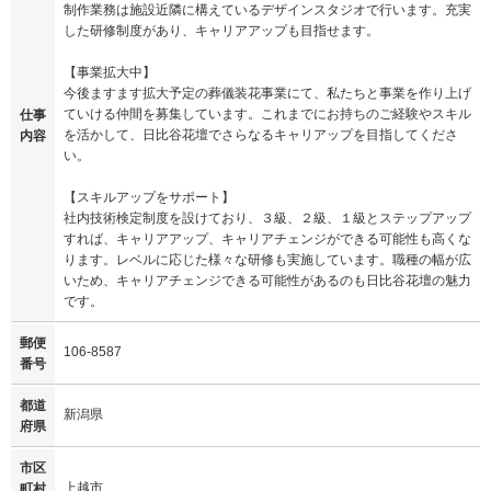
制作業務は施設近隣に構えているデザインスタジオで行います。充実
した研修制度があり、キャリアアップも目指せます。
【事業拡大中】
今後ますます拡大予定の葬儀装花事業にて、私たちと事業を作り上げ
ていける仲間を募集しています。これまでにお持ちのご経験やスキル
仕事
を活かして、日比谷花壇でさらなるキャリアップを目指してくださ
内容
い。
【スキルアップをサポート】
社内技術検定制度を設けており、３級、２級、１級とステップアップ
すれば、キャリアアップ、キャリアチェンジができる可能性も高くな
ります。レベルに応じた様々な研修も実施しています。職種の幅が広
いため、キャリアチェンジできる可能性があるのも日比谷花壇の魅力
です。
郵便
106-8587
番号
都道
新潟県
府県
市区
上越市
町村