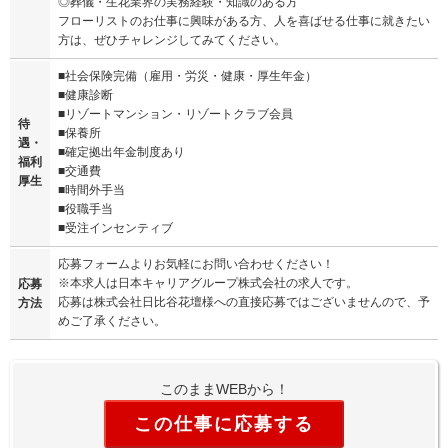
◎葬儀・生花業界の実務経験・知識のある方
フローリストのお仕事に興味がある方、人を喜ばせる仕事に就きたい
方は、ぜひチャレンジしてみてください。
■社会保険完備（雇用・労災・健康・厚生年金）
■健康診断
■リゾートマンション・リゾートクラブ会員
待
■保養所
遇・
■確定拠出年金制度あり
福利
■交通費
厚生
■時間外手当
■役職手当
■受注インセンティブ
応募フォームよりお気軽にお問い合わせください！
※本求人は日本キャリアグループ株式会社の求人です。
応募
応募は株式会社日比谷花壇様への直接応募ではございませんので、予
方法
めご了承ください。
このままWEBから！
この仕事に応募する