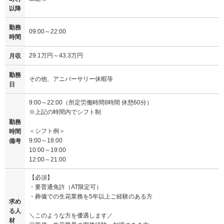
以降
勤務
09:00～22:00
時間
29.1万円～43.3万円
月収
勤務
その他、アニバーサリー休暇等
日
9:00～22:00（所定労働時間8時間 休憩60分）
※上記の時間内でシフト制
勤務
＜シフト例＞
時間
9:00～18:00
備考
10:00～19:00
12:00～21:00
【必須】
・要普通免許（AT限定可）
・葬儀での生花業務を5年以上ご経験のある方
求め
る人
＼このような方を優遇します／
材