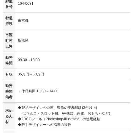
郵便
104-0031
番号
都道
東京都
府県
市区
板橋区
町村
以降
勤務
09:30～18:00
時間
35万円～60万円
月収
勤務
・休憩時間 13:00～14:00
時間
備考
◆製品デザインの企画、製作の実務経験(3年以上)
求め
(ぱちんこ・スロット機、AV機器、家電、おもちゃなど)
る人
◆2DCGツール（Photoshop/Illustrator）の使用経験
材
◆若手デザイナーへの指導の経験