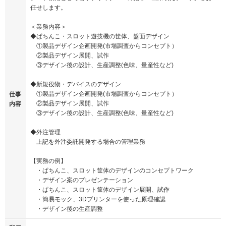
任せします。
＜業務内容＞
◆ぱちんこ・スロット遊技機の筐体、盤面デザイン
①製品デザイン企画開発(市場調査からコンセプト）
②製品デザイン展開、試作
③デザイン後の設計、生産調整(色味、量産性など)
◆新規役物・デバイスのデザイン
①製品デザイン企画開発(市場調査からコンセプト）
仕事
②製品デザイン展開、試作
内容
③デザイン後の設計、生産調整(色味、量産性など)
◆外注管理
上記を外注委託開発する場合の管理業務
【実務の例】
・ぱちんこ、スロット筐体のデザインのコンセプトワーク
・デザイン案のプレゼンテーション
・ぱちんこ、スロット筐体のデザイン展開、試作
・簡易モック、3Dプリンターを使った原理確認
・デザイン後の生産調整