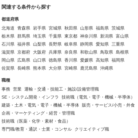
関連する条件から探す
都道府県
北海道
青森県
岩手県
宮城県
秋田県
山形県
福島県
茨城県
栃木県
群馬県
埼玉県
千葉県
東京都
神奈川県
新潟県
富山県
石川県
福井県
山梨県
長野県
岐阜県
静岡県
愛知県
三重県
滋賀県
京都府
大阪府
兵庫県
奈良県
和歌山県
鳥取県
島根県
岡山県
広島県
山口県
徳島県
香川県
愛媛県
高知県
福岡県
佐賀県
長崎県
熊本県
大分県
宮崎県
鹿児島県
沖縄県
職種
事務
営業
運輸・交通・技能工・施設/設備管理職
SE・システム開発・インフラ
技術職（電気・電子・機械・半導体）
建築・土木・電気・電子・機械・半導体
販売・サービス/小売・外食
企画・マーケティング・経営・管理職
技術職（医薬・化学・素材・食品）
専門職/教育・通訳・士業・コンサル
クリエイティブ職