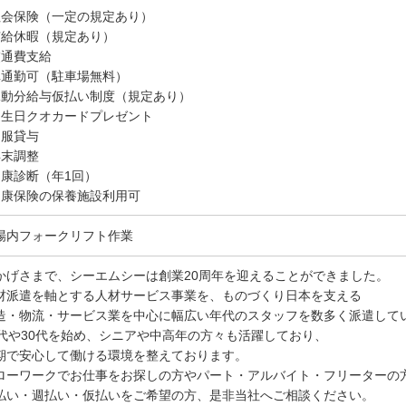
社会保険（一定の規定あり）
有給休暇（規定あり）
交通費支給
車通勤可（駐車場無料）
稼動分給与仮払い制度（規定あり）
誕生日クオカードプレゼント
制服貸与
年末調整
健康診断（年1回）
健康保険の保養施設利用可
場内フォークリフト作業
かげさまで、シーエムシーは創業20周年を迎えることができました。
材派遣を軸とする人材サービス事業を、ものづくり日本を支える
造・物流・サービス業を中心に幅広い年代のスタッフを数多く派遣して
0代や30代を始め、シニアや中高年の方々も活躍しており、
期で安心して働ける環境を整えております。
ローワークでお仕事をお探しの方やパート・アルバイト・フリーターの
払い・週払い・仮払いをご希望の方、是非当社へご相談ください。