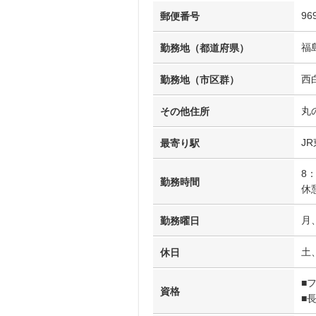
96
郵便番号
福
勤務地（都道府県）
西
勤務地（市区群）
丸
その他住所
J
最寄り駅
8：
勤務時間
休
月
勤務曜日
土
休日
■
資格
■