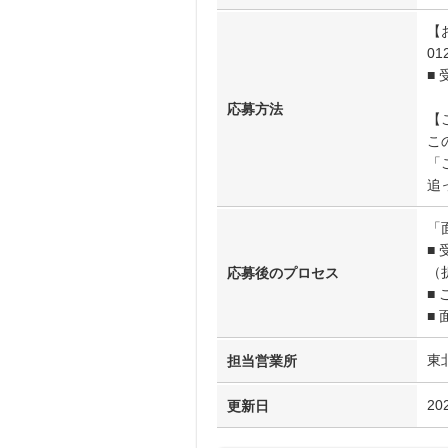
【
0
■
応募方法
【
こ
「
追
「
■
（
応募後のプロセス
■
■
東北
担当営業所
202
更新日