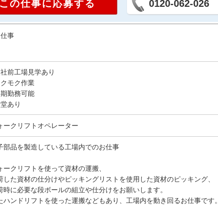
この仕事に応募する
0120-062-026
お仕事
入社前工場見学あり
モクモク作業
長期勤務可能
食堂あり
ォークリフトオペレーター
子部品を製造している工場内でのお仕事
ォークリフトを使って資材の運搬、
荷した資材の仕分けやピッキングリストを使用した資材のピッキング、
荷時に必要な段ボールの組立や仕分けをお願いします。
たハンドリフトを使った運搬などもあり、工場内を動き回るお仕事です