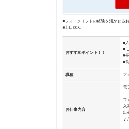
■フォークリフトの経験を活かせる
■土日休み
■
■
おすすめポイント！！
■
■
フ
職種
電
フ
入
お仕事内容
出
ま