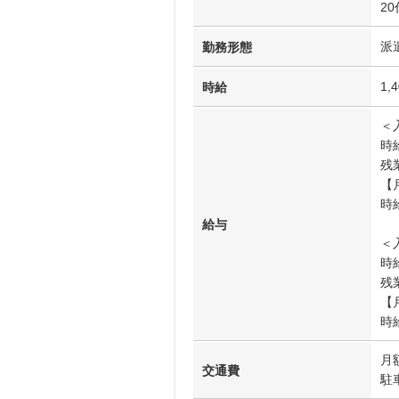
2
派
勤務形態
1,
時給
＜
時
残
【
時給
給与
＜
時給
残
【
時給
月
交通費
駐