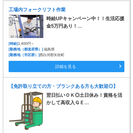
工場内フォークリフト作業
時給UPキャンペーン中！！生活応援
金5万円あり！…
[時給]
1,400円～
[勤務地（都道府県）]
福島県
[勤務地（市区群）]
西白河郡矢吹町
詳細を見る
【免許取り立ての方・ブランクある方も大歓迎◎】
翌日払いＯＫ◎土日休み！資格を活
かして高収入ＧＥ…