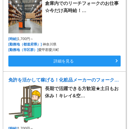
倉庫内でのリーチフォークのお仕事
☆今だけ高時給！…
[時給]
1,700円～
[勤務地（都道府県）]
神奈川県
[勤務地（市区群）]
愛甲郡愛川町
詳細を見る
免許を活かして稼げる！化粧品メーカーのフォークリフト
長期で活躍できる方歓迎★土日もお
休み！キレイ&空…
[時給]
1,700円～