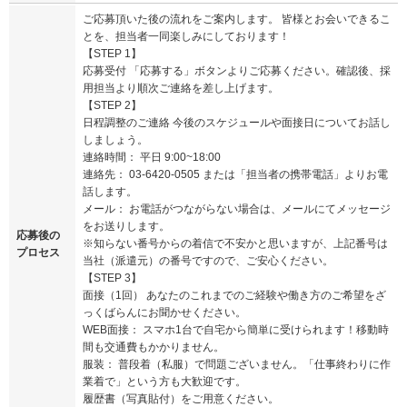
ご応募頂いた後の流れをご案内します。 皆様とお会いできるこ
とを、担当者一同楽しみにしております！
【STEP 1】
応募受付 「応募する」ボタンよりご応募ください。確認後、採
用担当より順次ご連絡を差し上げます。
【STEP 2】
日程調整のご連絡 今後のスケジュールや面接日についてお話し
しましょう。
連絡時間： 平日 9:00~18:00
連絡先： 03-6420-0505 または「担当者の携帯電話」よりお電
話します。
メール： お電話がつながらない場合は、メールにてメッセージ
をお送りします。
応募後の
※知らない番号からの着信で不安かと思いますが、上記番号は
プロセス
当社（派遣元）の番号ですので、ご安心ください。
【STEP 3】
面接（1回） あなたのこれまでのご経験や働き方のご希望をざ
っくばらんにお聞かせください。
WEB面接： スマホ1台で自宅から簡単に受けられます！移動時
間も交通費もかかりません。
服装： 普段着（私服）で問題ございません。「仕事終わりに作
業着で」という方も大歓迎です。
履歴書（写真貼付）をご用意ください。