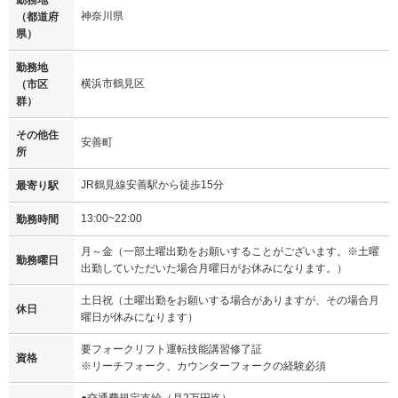
神奈川県
（都道府
県）
勤務地
横浜市鶴見区
（市区
群）
その他住
安善町
所
JR鶴見線安善駅から徒歩15分
最寄り駅
13:00~22:00
勤務時間
月～金（一部土曜出勤をお願いすることがございます。※土曜
勤務曜日
出勤していただいた場合月曜日がお休みになります。）
土日祝（土曜出勤をお願いする場合がありますが、その場合月
休日
曜日が休みになります）
要フォークリフト運転技能講習修了証
資格
※リーチフォーク、カウンターフォークの経験必須
●交通費規定支給（月2万円迄）