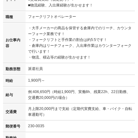
■物流経験、入出庫経験が生かせます！
フォークリフトオペレーター
職種
・大手メーカーの商品を保管する倉庫内でのリーチ、カウンタ
ーフォーク業務です！
・フォークリフトと手作業の割合は約5:5です！
お仕事内
・倉庫内はリーチフォーク、入出庫作業はカウンターフォーク
容
で行います！
・物流、積込等の経験が生かせます！
派遣社員
勤務形態
1,900円～
時給
例:406,650円（時給1,900円、実働8h、残業22h、22日勤務、
給与
交通費20,000円の場合）
月上限20,000円まで支給（定期代実費支給、車・バイク・自転
交通費
車通勤可）
230-0035
郵便番号
勤務地