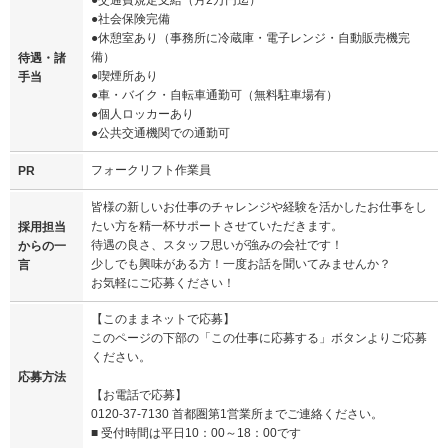
●社会保険完備
●休憩室あり（事務所に冷蔵庫・電子レンジ・自動販売機完
備）
待遇・諸
●喫煙所あり
手当
●車・バイク・自転車通勤可（無料駐車場有）
●個人ロッカーあり
●公共交通機関での通勤可
フォークリフト作業員
PR
皆様の新しいお仕事のチャレンジや経験を活かしたお仕事をし
たい方を精一杯サポートさせていただきます。
採用担当
待遇の良さ、スタッフ思いが強みの会社です！
からの一
少しでも興味がある方！一度お話を聞いてみませんか？
言
お気軽にご応募ください！
【このままネットで応募】
このページの下部の「この仕事に応募する」ボタンよりご応募
ください。
応募方法
【お電話で応募】
0120-37-7130 首都圏第1営業所までご連絡ください。
■ 受付時間は平日10：00～18：00です