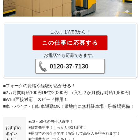
このままWEBから！
この仕事に応募する
お電話でも応募できます。
0120-37-7130
■フォークの資格や経験が活かせる！
■2カ月間時給100円UPで2,000円！(入社２か月後は時給1,900円)
■WEB面接対応！スピード採用！
■車・バイク・自転車通勤OK！敷地内に無料駐車場・駐輪場完備！
■20～50代の男性活躍中！
■残業発生中！しっかり稼げます！
おすすめ
■長期でのお仕事です！安定して高収入を得られます！
ポイン
■交通費支給（規定あり）！
ト！！