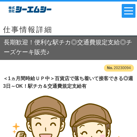
仕事情報詳細
長期歓迎！便利な駅チカ◎交通費規定支給◎チ
ーズケーキ販売♪
20230094
＜1ヵ月間時給ＵＰ中＞百貨店で落ち着いて接客できる◎週
3日～OK！駅チカ＆交通費規定支給有