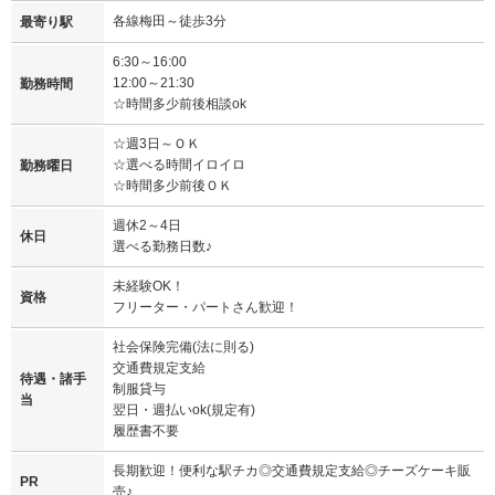
各線梅田～徒歩3分
最寄り駅
6:30～16:00
12:00～21:30
勤務時間
☆時間多少前後相談ok
☆週3日～ＯＫ
☆選べる時間イロイロ
勤務曜日
☆時間多少前後ＯＫ
週休2～4日
休日
選べる勤務日数♪
未経験OK！
資格
フリーター・パートさん歓迎！
社会保険完備(法に則る)
交通費規定支給
待遇・諸手
制服貸与
当
翌日・週払いok(規定有)
履歴書不要
長期歓迎！便利な駅チカ◎交通費規定支給◎チーズケーキ販
PR
売♪