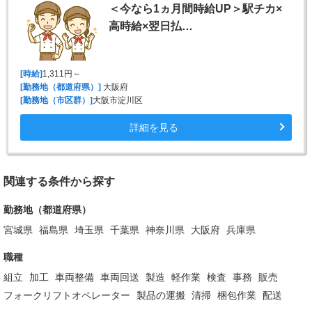
＜今なら1ヵ月間時給UP＞駅チカ×
高時給×翌日払…
[時給]
1,311円～
[勤務地（都道府県）]
大阪府
[勤務地（市区群）]
大阪市淀川区
詳細を見る
関連する条件から探す
勤務地（都道府県）
宮城県
福島県
埼玉県
千葉県
神奈川県
大阪府
兵庫県
職種
組立
加工
車両整備
車両回送
製造
軽作業
検査
事務
販売
フォークリフトオペレーター
製品の運搬
清掃
梱包作業
配送