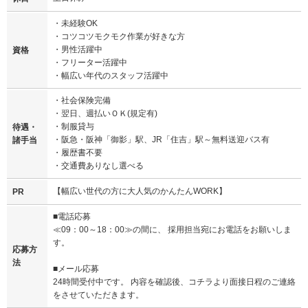
・未経験OK
・コツコツモクモク作業が好きな方
・男性活躍中
資格
・フリーター活躍中
・幅広い年代のスタッフ活躍中
・社会保険完備
・翌日、週払いＯＫ(規定有)
・制服貸与
待遇・
・阪急・阪神「御影」駅、JR「住吉」駅～無料送迎バス有
諸手当
・履歴書不要
・交通費ありなし選べる
【幅広い世代の方に大人気のかんたんWORK】
PR
■電話応募
≪09：00～18：00≫の間に、 採用担当宛にお電話をお願いしま
す。
応募方
法
■メール応募
24時間受付中です。 内容を確認後、コチラより面接日程のご連絡
をさせていただきます。