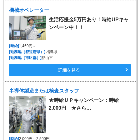
機械オペレーター
生活応援金5万円あり！時給UPキャ
ンペーン中！！
[時給]
1,450円～
[勤務地（都道府県）]
福島県
[勤務地（市区群）]
郡山市
詳細を見る
半導体製造または検査スタッフ
★時給ＵＰキャンペーン：時給
2,000円 ★さら…
[時給]
2,000円～2,500円