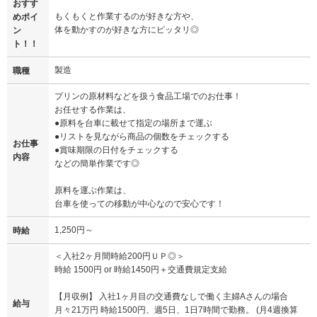
おすす
もくもくと作業するのが好きな方や、
めポイ
体を動かすのが好きな方にピッタリ◎
ン
ト！！
製造
職種
プリンの原材料などを扱う食品工場でのお仕事！
お任せする作業は、
●原料を台車に載せて指定の場所まで運ぶ
●リストを見ながら商品の個数をチェックする
お仕事
●賞味期限の日付をチェックする
内容
などの簡単作業です◎
原料を運ぶ作業は、
台車を使っての移動が中心なので安心です！
1,250円～
時給
＜入社2ヶ月間時給200円ＵＰ◎＞
時給 1500円 or 時給1450円＋交通費規定支給
【月収例】 入社1ヶ月目の交通費なしで働く主婦Aさんの場合
給与
月々21万円 時給1500円、週5日、1日7時間で勤務。 (月4週換算