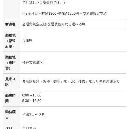
で計算した目安金額です。)
※3ヶ月目～時給1300円/時給1250円＋交通費規定支給
交通費規定支給(交通費ありなし選べる!!)
交通費
勤務地
兵庫県
（都道
府県）
勤務地
神戸市東灘区
（市区
群）
最寄り
各沿線阪急・阪神「御影」駅・JR「住吉」駅より無料送迎あり
駅
8:00～16:00
勤務時
8:30～16:30
間
勤務曜
※週3日～ＯＫ
日
土日休み
休日