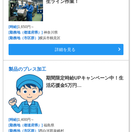
生ライン作業！
[時給]
1,650円～
[勤務地（都道府県）]
神奈川県
[勤務地（市区群）]
横浜市鶴見区
詳細を見る
製品のプレス加工
期間限定時給UPキャンペーン中！生
活応援金5万円…
[時給]
1,400円～
[勤務地（都道府県）]
福島県
[勤務地（市区群）]
西白河郡泉崎村