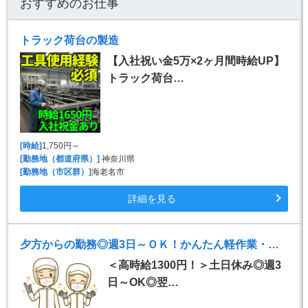
おすすめのお仕事
トラック荷台の製造
【入社祝い金5万×2ヶ月間時給UP】
トラック荷台…
[時給]
1,750円～
[勤務地（都道府県）]
神奈川県
[勤務地（市区群）]
海老名市
詳細を見る
夕方からの勤務◎週3日～ＯＫ！かんたん軽作業・梱包
＜高時給1300円！＞土日休み◎週3
日～OK◎翌…