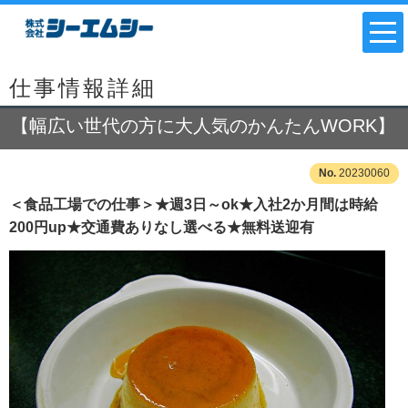
仕事情報詳細
【幅広い世代の方に大人気のかんたんWORK】
20230060
＜食品工場での仕事＞★週3日～ok★入社2か月間は時給
200円up★交通費ありなし選べる★無料送迎有