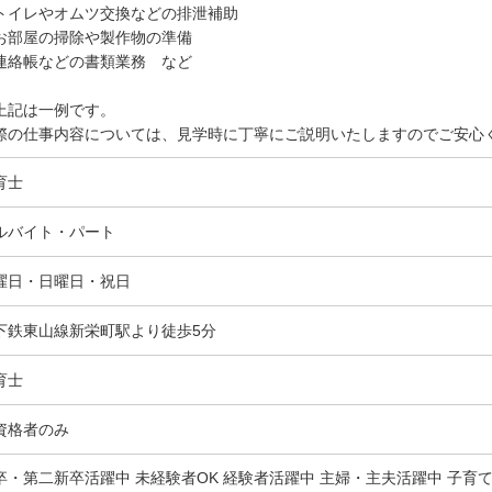
トイレやオムツ交換などの排泄補助
お部屋の掃除や製作物の準備
連絡帳などの書類業務 など
上記は一例です。
際の仕事内容については、見学時に丁寧にご説明いたしますのでご安心
育士
ルバイト・パート
曜日・日曜日・祝日
下鉄東山線新栄町駅より徒歩5分
育士
資格者のみ
卒・第二新卒活躍中 未経験者OK 経験者活躍中 主婦・主夫活躍中 子育