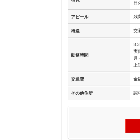
日
残
アピール
交
待遇
8:
実
勤務時間
月
上
全
交通費
認
その他住所