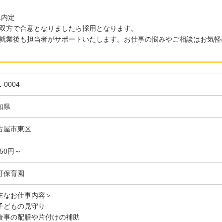
.内定
方で合意となりましたら採用となります。
業後も担当者がサポートいたします。お仕事の悩みやご相談はお気軽
1-0004
知県
古屋市東区
350円～
可保育園
主なお仕事内容＞
子どもの見守り
食事の配膳や片付けの補助