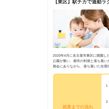
【東区】駅チカで通勤ラ
2020年4月に名古屋市東区に開園
公園が整い、都市の利便と落ち着い
都会にありながら、落ち着いた住環
１
※
２
就業までの流れ
ス