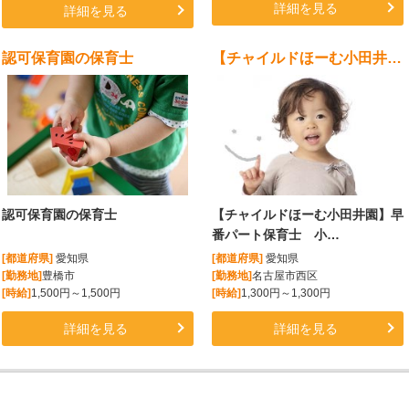
詳細を見る
詳細を見る
認可保育園の保育士
【チャイルドほーむ小田井園】早番パート保育士 小規模保育園 1日2.5時間
認可保育園の保育士
【チャイルドほーむ小田井園】早
番パート保育士 小…
[都道府県]
愛知県
[都道府県]
愛知県
[勤務地]
豊橋市
[勤務地]
名古屋市西区
[時給]
1,500円～1,500円
[時給]
1,300円～1,300円
詳細を見る
詳細を見る