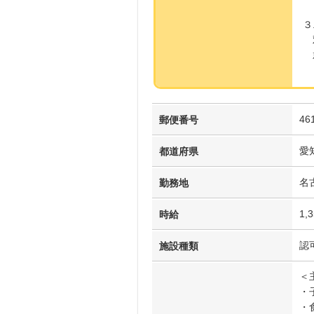
３
双
就
46
郵便番号
愛
都道府県
名
勤務地
1,
時給
認
施設種類
＜
・
・