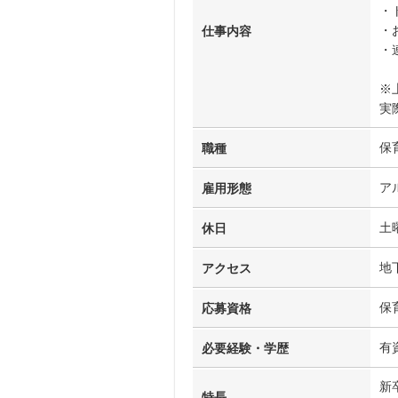
・
・
仕事内容
・
※
実
保
職種
ア
雇用形態
土
休日
地
アクセス
保
応募資格
有
必要経験・学歴
新
特長