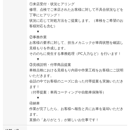
①来店受付・状況ヒアリング
修理、点検でご来店されたお客様に対して不具合状況などを
丁寧にヒアリング！
状況に応じて対処方法をご提案します。（車検をご希望のお
客様対応も含む）
▼
②事務作業
お客様の要求に対して、担当メカニックが車両状態を確認し
見積もりを作成します。
そののちに発生する事務処理（PC入力など）を行います！
▼
③見積説明・付帯商品提案
車検点検における見積もり内容や作業工程をお客様にご説明
いただきます。
会話の中でお客様のニーズに合った付帯提案も実施いただき
ます！
（付帯提案：車両コーティングや自動車保険等）
▼
④納車
作業が完了したら、お客様へ報告と共にお車を返却いただき
ます。
直接の「ありがとう」が嬉しいお仕事です！