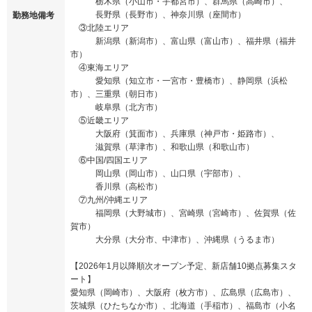
栃木県（小山市・宇都宮市）、群馬県（高崎市）、
長野県（長野市）、神奈川県（座間市）
勤務地備考
③北陸エリア
新潟県（新潟市）、富山県（富山市）、福井県（福井
市）
④東海エリア
愛知県（知立市・一宮市・豊橋市）、静岡県（浜松
市）、三重県（朝日市）
岐阜県（北方市）
⑤近畿エリア
大阪府（箕面市）、兵庫県（神戸市・姫路市）、
滋賀県（草津市）、和歌山県（和歌山市）
⑥中国/四国エリア
岡山県（岡山市）、山口県（宇部市）、
香川県（高松市）
⑦九州/沖縄エリア
福岡県（大野城市）、宮崎県（宮崎市）、佐賀県（佐
賀市）
大分県（大分市、中津市）、沖縄県（うるま市）
【2026年1月以降順次オープン予定、新店舗10拠点募集スタ
ート】
愛知県（岡崎市）、大阪府（枚方市）、広島県（広島市）、
茨城県（ひたちなか市）、北海道（手稲市）、福島市（小名