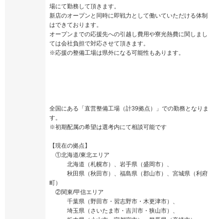
場にて勤務して頂きます。
新店のオープンと同時に即戦力として働いていただける体制
はできております。
オープンまでの応援先への引越し費用や寮光熱費に関しまし
ては会社負担で対応させて頂きます。
※応援の整備工場は県外になる可能性もあります。
全国にある「直営整備工場（計39拠点）」での勤務となりま
す。
※初期配属の希望は選考内にて相談可能です
【現在の拠点】
①北海道/東北エリア
北海道（札幌市）、岩手県（盛岡市）、
秋田県（秋田市）、福島県（郡山市）、宮城県（利府
町）
②関東/甲信エリア
千葉県（野田市・習志野市・木更津市）、
埼玉県（さいたま市・吉川市・狭山市）、