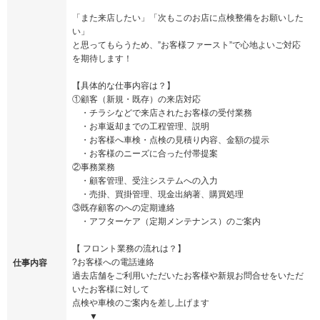
「また来店したい」「次もこのお店に点検整備をお願いした
い」
と思ってもらうため、”お客様ファースト”で心地よいご対応
を期待します！
【具体的な仕事内容は？】
①顧客（新規・既存）の来店対応
・チラシなどで来店されたお客様の受付業務
・お車返却までの工程管理、説明
・お客様へ車検・点検の見積り内容、金額の提示
・お客様のニーズに合った付帯提案
②事務業務
・顧客管理、受注システムへの入力
・売掛、買掛管理、現金出納著、購買処理
③既存顧客のへの定期連絡
・アフターケア（定期メンテナンス）のご案内
【 フロント業務の流れは？】
?お客様への電話連絡
仕事内容
過去店舗をご利用いただいたお客様や新規お問合せをいただ
いたお客様に対して
点検や車検のご案内を差し上げます
▼