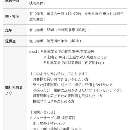
家族手当
扶養条件）
有（備考：家賃の一部（10~70%）を会社負担 ※入社経過年
寮・社宅
度で変動）
有（備考：65歳（※継続雇用100歳））
定年
無（備考：確定拠出年金（401K））
退職金
must：自動車業界での接客/販売/営業経験
※ 顧客と30分以上話す対人業務かどうか
自動車業界での就業経験（内容問わず）
【このような方お待ちしております】
・お客様と長いお付き合いをしたい方
・整った評価制度に則って、適切に評価を受けたい方
弊社担当者
・頑張った分、報酬に反映をさせたい方（インセンティブ）
より
・影響範囲を広げるため管理職を目指したい方
・挑戦プロセスを楽しめる方
【お問い合わせ】
アフターサービス職 採用窓口
・tel：050-1749-8960
・mail：ml.seibisisaiyo@glv.co.jp