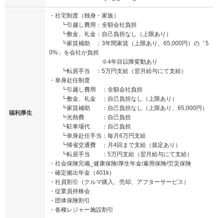
・社宅制度（独身・家族）
┗引越し費用：全額会社負担
┗敷金、礼金：自己負担なし（上限あり）
┗家賃補助 ：3年間家賃（上限あり、65,000円）の「5
0%」を会社が負担
※4年目以降変動あり
┗転居手当 ：5万円支給（翌月給与にて支給）
・単身赴任制度
┗引越し費用 ：全額会社負担
┗敷金、礼金 ：自己負担なし（上限あり）
┗家賃補助 ：自己負担なし（上限あり、65,000円）
福利厚生
┗光熱費 ：自己負担
┗駐車場代 ：自己負担
┗単身赴任手当：毎月6万円支給
┗帰省交通費 ：月4回まで支給（規定あり）
┗転居手当 ：5万円支給（翌月給与にて支給）
・社会保険完備_健康保険/厚生年金/雇用保険/労災保険
・確定拠出年金（401k）
・社員割引（クルマ購入、売却、アフターサービス）
・従業員持株会
・団体保険割引
・各種レジャー施設割引