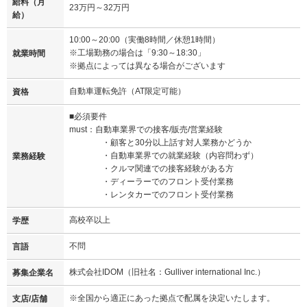
給料（月
23万円～32万円
給）
10:00～20:00（実働8時間／休憩1時間）
※工場勤務の場合は「9:30～18:30」
就業時間
※拠点によっては異なる場合がございます
自動車運転免許（AT限定可能）
資格
■必須要件
must：自動車業界での接客/販売/営業経験
・顧客と30分以上話す対人業務かどうか
・自動車業界での就業経験（内容問わず）
業務経験
・クルマ関連での接客経験がある方
・ディーラーでのフロント受付業務
・レンタカーでのフロント受付業務
高校卒以上
学歴
不問
言語
株式会社IDOM（旧社名：Gulliver international Inc.）
募集企業名
※全国から適正にあった拠点で配属を決定いたします。
支店/店舗