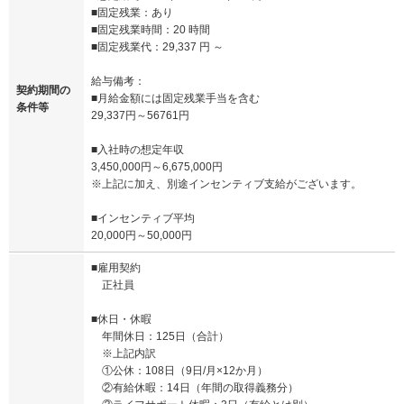
■固定残業：あり
■固定残業時間：20 時間
■固定残業代：29,337 円 ～
給与備考：
契約期間の
■月給金額には固定残業手当を含む
条件等
29,337円～56761円
■入社時の想定年収
3,450,000円～6,675,000円
※上記に加え、別途インセンティブ支給がございます。
■インセンティブ平均
20,000円～50,000円
■雇用契約
正社員
■休日・休暇
年間休日：125日（合計）
※上記内訳
①公休：108日（9日/月×12か月）
②有給休暇：14日（年間の取得義務分）