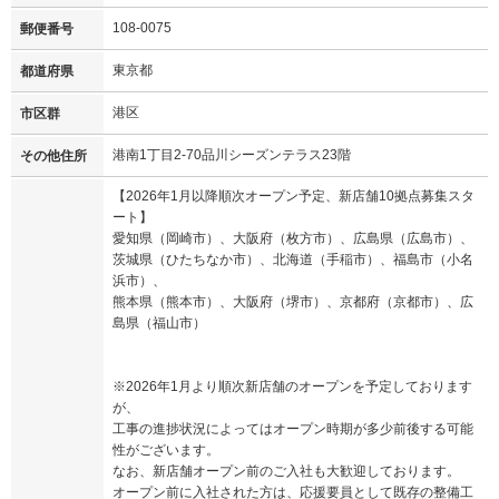
108-0075
郵便番号
東京都
都道府県
港区
市区群
港南1丁目2-70品川シーズンテラス23階
その他住所
【2026年1月以降順次オープン予定、新店舗10拠点募集スタ
ート】
愛知県（岡崎市）、大阪府（枚方市）、広島県（広島市）、
茨城県（ひたちなか市）、北海道（手稲市）、福島市（小名
浜市）、
熊本県（熊本市）、大阪府（堺市）、京都府（京都市）、広
島県（福山市）
※2026年1月より順次新店舗のオープンを予定しております
が、
工事の進捗状況によってはオープン時期が多少前後する可能
性がございます。
なお、新店舗オープン前のご入社も大歓迎しております。
オープン前に入社された方は、応援要員として既存の整備工