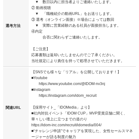
▼ 数日以内に担当者よりご連絡いたします。
② 動画視聴
▼ 「職種紹介の動画URL」をお送りします。
③ 選考（オンライン面接）※場合によっては数回
▼ 実際に営業経験のある社員が面接担当します。
選考方法
④内定
合否に関わらずご連絡いたします。
【ご注意】
応募書類は返却いたしませんのでご了承ください。
当社規定により責任を持って処理させていただきます。
【SNSでも様々な「リアル」を公開しております！】
■Youtube
https://www.youtube.com/@IDOM-nv3nj
■Instagram
https://instagram.com/idom_recruit
【採用サイト_「IDOMedia」より】
関連URL
■社内対抗イベント「IDOM CUP」MVP受賞店舗に聞く、
華々しい壇上に立つまでの道のり
https://idom-inc.com/recruit/idomedia/004/
■“チャレンジ申請”でキャリアを実現した、女性セールスマネ
ージャーが語る制度の魅力