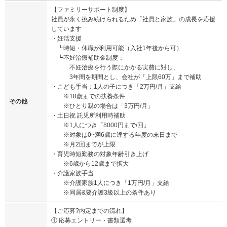
【ファミリーサポート制度】
社員が永く挑み続けられるため「社員と家族」の成長を応援
しています
・妊活支援
┗時短・休職が利用可能（入社1年後から可）
┗不妊治療補助金制度：
不妊治療を行う際にかかる実費に対し、
3年間を期間とし、会社が「上限60万」まで補助
・こども手当：1人の子につき「2万円/月」支給
※18歳までの扶養条件
その他
※ひとり親の場合は「3万円/月」
・土日祝 託児所利用時補助
※1人につき「8000円まで/回」
※対象は0~満6歳に達する年度の末日まで
※月2回までが上限
・育児時短勤務の対象年齢引き上げ
※6歳から12歳まで拡大
・介護家族手当
※介護家族1人につき「1万円/月」支給
※同居&要介護3級以上の条件あり
【ご応募?内定までの流れ】
① 応募エントリー・書類選考