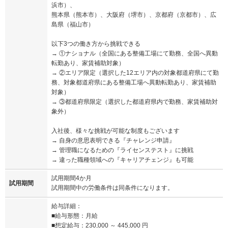
浜市）、
熊本県（熊本市）、大阪府（堺市）、京都府（京都市）、広
島県（福山市）
以下3つの働き方から挑戦できる
→ ①ナショナル（全国にある整備工場にて勤務、全国へ異動
転勤あり、家賃補助対象）
→ ②エリア限定（選択した12エリア内の対象都道府県にて勤
務、対象都道府県にある整備工場へ異動転勤あり、家賃補助
対象）
→ ③都道府県限定（選択した都道府県内で勤務、家賃補助対
象外）
入社後、様々な挑戦が可能な制度もございます
→ 自身の意思表明できる『チャレンジ申請』
→ 管理職になるための『ライセンステスト』に挑戦
→ 違った職種領域への『キャリアチェンジ』も可能
試用期間4か月
試用期間
試用期間中の労働条件は同条件になります。
給与詳細：
■給与形態：月給
■想定給与：230,000 ～ 445,000 円