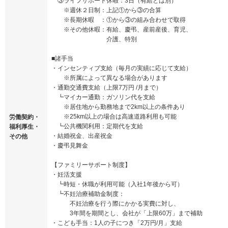
③ライフサポート休暇：3日（有給とは別）
※週休２日制：上記①から③の合算
※長期休暇 ：①から③の組み合わせで取得
※その他休暇：有給、慶弔、産前産後、育児、
介護、特別
■諸手当
・インセンティブ支給（毎月の実績に応じて支給）
※所属によって異なる場合があります
・通勤交通費支給（上限7万円 /月まで）
┗マイカー通勤：ガソリン代を支給
※居住地から勤務地まで2km以上の条件あり
※25km以上の場合は高速道路利用も可能
労働契約・
┗公共機関利用：定期代を支給
福利厚生・
・結婚祝金、出産祝金
その他
・慶弔見舞金
【ファミリーサポート制度】
・妊活支援
┗時短・休職が利用可能（入社1年後から可）
┗不妊治療補助金制度：
不妊治療を行う際にかかる実費に対し、
3年間を期間とし、会社が「上限60万」まで補助
・こども手当：1人の子につき「2万円/月」支給