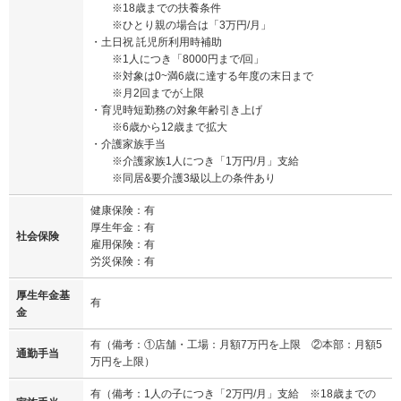
※18歳までの扶養条件
※ひとり親の場合は「3万円/月」
・土日祝 託児所利用時補助
※1人につき「8000円まで/回」
※対象は0~満6歳に達する年度の末日まで
※月2回までが上限
・育児時短勤務の対象年齢引き上げ
※6歳から12歳まで拡大
・介護家族手当
※介護家族1人につき「1万円/月」支給
※同居&要介護3級以上の条件あり
健康保険：有
厚生年金：有
社会保険
雇用保険：有
労災保険：有
厚生年金基
有
金
有（備考：①店舗・工場：月額7万円を上限 ②本部：月額5
通勤手当
万円を上限）
有（備考：1人の子につき「2万円/月」支給 ※18歳までの