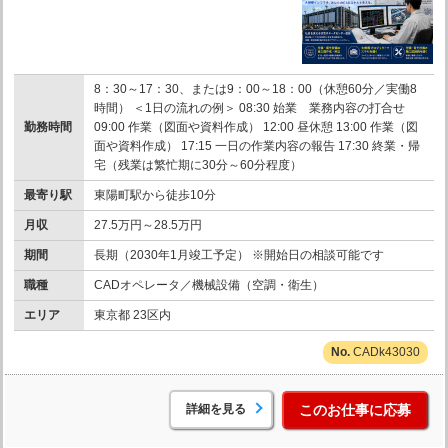
8：30～17：30、または9：00～18：00（休憩60分／実働8
時間） ＜1日の流れの例＞ 08:30 始業 業務内容の打合せ
勤務時間
09:00 作業（図面や資料作成） 12:00 昼休憩 13:00 作業（図
面や資料作成） 17:15 一日の作業内容の報告 17:30 終業・帰
宅（残業は繁忙期に30分～60分程度）
最寄り駅
東陽町駅から徒歩10分
月収
27.5万円～28.5万円
期間
長期（2030年1月竣工予定） ※開始日の相談可能です
職種
CADオペレータ／機械設備（空調・衛生）
エリア
東京都 23区内
CADk43030
詳細を見る
このお仕事に応募