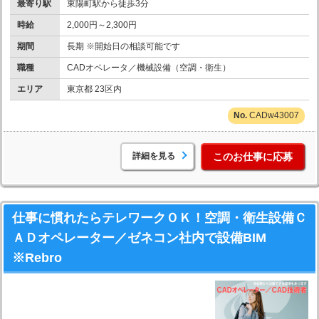
最寄り駅
東陽町駅から徒歩3分
時給
2,000円～2,300円
期間
長期 ※開始日の相談可能です
職種
CADオペレータ／機械設備（空調・衛生）
エリア
東京都 23区内
CADw43007
詳細を見る
このお仕事に応募
仕事に慣れたらテレワークＯＫ！空調・衛生設備Ｃ
ＡＤオペレーター／ゼネコン社内で設備BIM
※Rebro