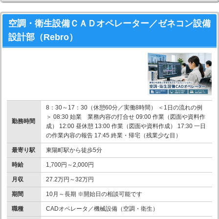
空調・衛生設備ＣＡＤオペレーター／ゼネコン設備
設計部（Rebro）
8：30～17：30（休憩60分／実働8時間） ＜1日の流れの例
＞ 08:30 始業 業務内容の打合せ 09:00 作業（図面や資料作
勤務時間
成） 12:00 昼休憩 13:00 作業（図面や資料作成） 17:30 一日
の作業内容の報告 17:45 終業・帰宅（残業少な目）
最寄り駅
東陽町駅から徒歩5分
時給
1,700円～2,000円
月収
27.2万円～32万円
期間
10月～長期 ※開始日の相談可能です
職種
CADオペレータ／機械設備（空調・衛生）