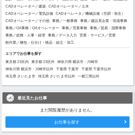
CADオペレーター／建築
CADオペレーター／土木
CADオペレーター／電気設備
CADオペレータ／機械設備（空調・衛生）
CADオペレーター／その他
事務／一般事務
事務／建設系企業・現場事務
事務／OA事務・OAオペレーター
事務／営業事務
事務／貿易・国際事務
事務／総務・人事・経理
事務／データ入力
営業・サービス／営業
軽作業／梱包・仕分け・検品・組立・加工
エリアでお仕事を探す
東京都 23区内
東京都 23区外
神奈川県 横浜市・川崎市
神奈川県 横浜市・川崎市以外
千葉県 千葉市
千葉県 千葉市以外
埼玉県 さいたま市
埼玉県 さいたま市以外
一都三県以外
最近見たお仕事
まだ閲覧履歴がありません。
お仕事を探す