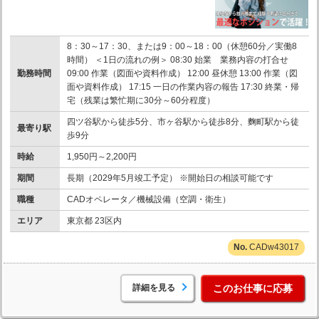
8：30～17：30、または9：00～18：00（休憩60分／実働8
時間） ＜1日の流れの例＞ 08:30 始業 業務内容の打合せ
勤務時間
09:00 作業（図面や資料作成） 12:00 昼休憩 13:00 作業（図
面や資料作成） 17:15 一日の作業内容の報告 17:30 終業・帰
宅（残業は繁忙期に30分～60分程度）
四ツ谷駅から徒歩5分、市ヶ谷駅から徒歩8分、麴町駅から徒
最寄り駅
歩9分
時給
1,950円～2,200円
期間
長期（2029年5月竣工予定） ※開始日の相談可能です
職種
CADオペレータ／機械設備（空調・衛生）
エリア
東京都 23区内
CADw43017
詳細を見る
このお仕事に応募