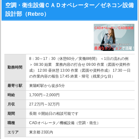
空調・衛生設備ＣＡＤオペレーター／ゼネコン設備
設計部（Rebro）
8：30～17：30（休憩60分／実働8時間） ＜1日の流れの例
＞ 08:30 始業 業務内容の打合せ 09:00 作業（図面や資料作
勤務時間
成） 12:00 昼休憩 13:00 作業（図面や資料作成） 17:30 一日
の作業内容の報告 17:45 終業・帰宅（残業少な目）
最寄り駅
東陽町駅から徒歩5分
時給
1,700円～2,000円
月収
27.2万円～32万円
期間
長期 ※開始日の相談可能です
職種
CADオペレータ／機械設備（空調・衛生）
エリア
東京都 23区内