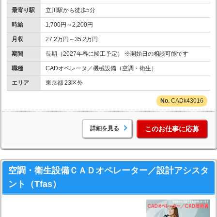
最寄り駅
立川駅から徒歩5分
時給
1,700円～2,200円
月収
27.2万円～35.2万円
期間
長期（2027年春に竣工予定） ※開始日の相談可能です
職種
CADオペレータ／機械設備（空調・衛生）
エリア
東京都 23区外
CADk43016
詳細を見る
このお仕事に応募
空調・衛生設備ＣＡＤオペレーター／設計アシスタ
ント（Tfas）