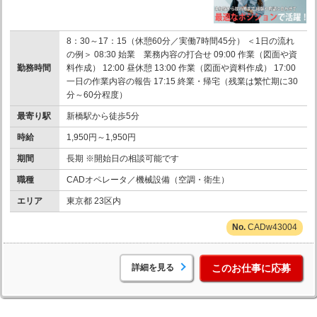
8：30～17：15（休憩60分／実働7時間45分） ＜1日の流れ
の例＞ 08:30 始業 業務内容の打合せ 09:00 作業（図面や資
勤務時間
料作成） 12:00 昼休憩 13:00 作業（図面や資料作成） 17:00
一日の作業内容の報告 17:15 終業・帰宅（残業は繁忙期に30
分～60分程度）
最寄り駅
新橋駅から徒歩5分
時給
1,950円～1,950円
期間
長期 ※開始日の相談可能です
職種
CADオペレータ／機械設備（空調・衛生）
エリア
東京都 23区内
CADw43004
詳細を見る
このお仕事に応募