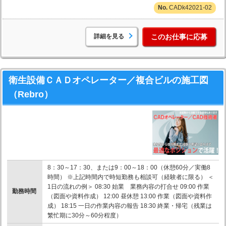
CADk42021-02
詳細を見る
このお仕事に応募
衛生設備ＣＡＤオペレーター／複合ビルの施工図
（Rebro）
8：30～17：30、または9：00～18：00（休憩60分／実働8
時間） ※上記時間内で時短勤務も相談可（経験者に限る） ＜
1日の流れの例＞ 08:30 始業 業務内容の打合せ 09:00 作業
勤務時間
（図面や資料作成） 12:00 昼休憩 13:00 作業（図面や資料作
成） 18:15 一日の作業内容の報告 18:30 終業・帰宅（残業は
繁忙期に30分～60分程度）