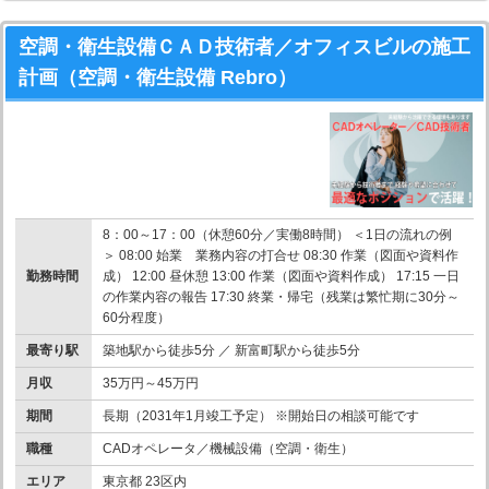
空調・衛生設備ＣＡＤ技術者／オフィスビルの施工
計画（空調・衛生設備 Rebro）
8：00～17：00（休憩60分／実働8時間） ＜1日の流れの例
＞ 08:00 始業 業務内容の打合せ 08:30 作業（図面や資料作
勤務時間
成） 12:00 昼休憩 13:00 作業（図面や資料作成） 17:15 一日
の作業内容の報告 17:30 終業・帰宅（残業は繁忙期に30分～
60分程度）
最寄り駅
築地駅から徒歩5分 ／ 新富町駅から徒歩5分
月収
35万円～45万円
期間
長期（2031年1月竣工予定） ※開始日の相談可能です
職種
CADオペレータ／機械設備（空調・衛生）
エリア
東京都 23区内