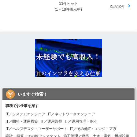
11
件ヒット
次の10件
(1～10件表示中)
いますぐ検索！
職種でお仕事を探す
IT／システムエンジニア
IT／ネットワークエンジニア
IT／開発・運用構築
IT／運用監視
IT／運用管理・保守
IT／ヘルプデスク・ユーザーサポート
IT／その他IT・エンジニア系
設計・積算・その他アシスタント
施工管理／建築・土木・電気・機械設備