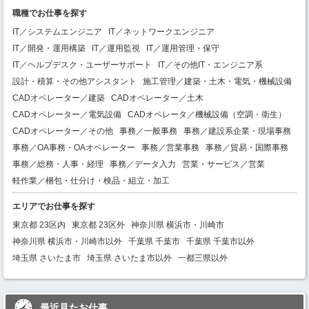
職種でお仕事を探す
IT／システムエンジニア
IT／ネットワークエンジニア
IT／開発・運用構築
IT／運用監視
IT／運用管理・保守
IT／ヘルプデスク・ユーザーサポート
IT／その他IT・エンジニア系
設計・積算・その他アシスタント
施工管理／建築・土木・電気・機械設備
CADオペレーター／建築
CADオペレーター／土木
CADオペレーター／電気設備
CADオペレータ／機械設備（空調・衛生）
CADオペレーター／その他
事務／一般事務
事務／建設系企業・現場事務
事務／OA事務・OAオペレーター
事務／営業事務
事務／貿易・国際事務
事務／総務・人事・経理
事務／データ入力
営業・サービス／営業
軽作業／梱包・仕分け・検品・組立・加工
エリアでお仕事を探す
東京都 23区内
東京都 23区外
神奈川県 横浜市・川崎市
神奈川県 横浜市・川崎市以外
千葉県 千葉市
千葉県 千葉市以外
埼玉県 さいたま市
埼玉県 さいたま市以外
一都三県以外
最近見たお仕事