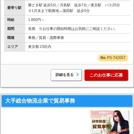
勝どき駅 徒歩5分／月島駅 徒歩7分／東京駅 バス25分
最寄り駅
※1月末まで勤務地→蒲田駅 徒歩5分
時給
1,800円～
期間
長期 ※お仕事の開始時期はお気軽にご相談ください。
職種
事務／貿易・国際事務
エリア
東京都 23区内
PS-T42057
詳細を見る
このお仕事に応募
大手総合物流企業で貿易事務