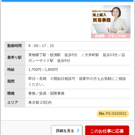
勤務時間
9：00～17：15
青物横丁駅・鮫洲駅 徒歩5分 ／大井町駅 徒歩13分／品
最寄り駅
川シーサイド駅 徒歩6分
時給
1,700円～1,800円
即日～長期 ※開始日相談可・就業中の方もお気軽にご相談
期間
ください。
職種
事務／貿易・国際事務
エリア
東京都 23区内
PS-S420011
詳細を見る
このお仕事に応募