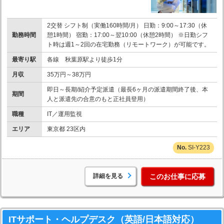
2交替 シフト制（実働160時間/月） 日勤：9:00～17:30（休
勤務時間
憩1時間） 宿勤：17:00～翌10:00（休憩2時間） ※日勤シフ
ト時は週1～2回の在宅勤務（リモートワーク）が可能です。
最寄り駅
各線 秋葉原駅より徒歩1分
月収
35万円～38万円
即日～長期/紹介予定派遣（最長6ヶ月の派遣期間終了後、本
期間
人と派遣先の合意のもと正社員登用）
職種
IT／運用監視
エリア
東京都 23区内
SI-Y223
詳細を見る
このお仕事に応募
ITサポート・ヘルプデスク（英語/日本語対応）