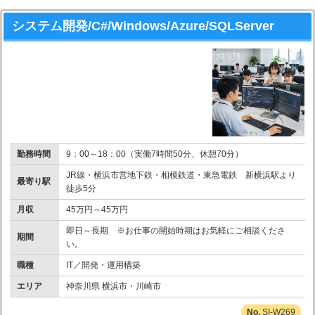
システム開発/C#/Windows/Azure/SQLServer
勤務時間
9：00～18：00（実働7時間50分、休憩70分）
JR線・横浜市営地下鉄・相模鉄道・東急電鉄 新横浜駅より
最寄り駅
徒歩5分
月収
45万円～45万円
即日～長期 ※お仕事の開始時期はお気軽にご相談くださ
期間
い。
職種
IT／開発・運用構築
エリア
神奈川県 横浜市・川崎市
SI-W269