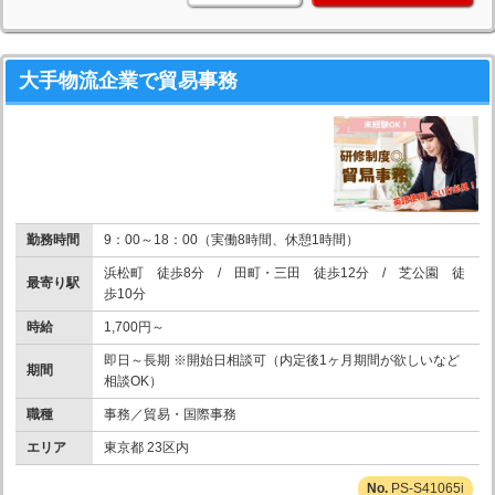
大手物流企業で貿易事務
勤務時間
9：00～18：00（実働8時間、休憩1時間）
浜松町 徒歩8分 / 田町・三田 徒歩12分 / 芝公園 徒
最寄り駅
歩10分
時給
1,700円～
即日～長期 ※開始日相談可（内定後1ヶ月期間が欲しいなど
期間
相談OK）
職種
事務／貿易・国際事務
エリア
東京都 23区内
PS-S41065i