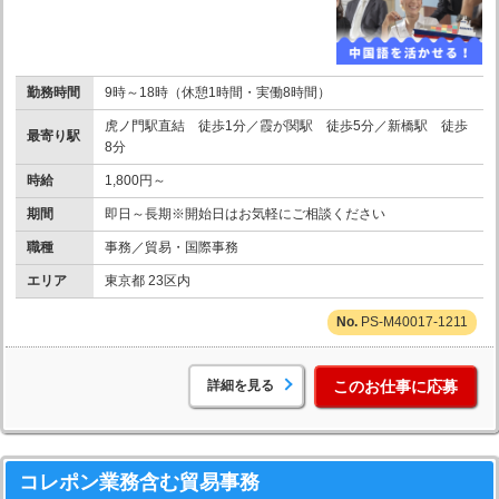
勤務時間
9時～18時（休憩1時間・実働8時間）
虎ノ門駅直結 徒歩1分／霞が関駅 徒歩5分／新橋駅 徒歩
最寄り駅
8分
時給
1,800円～
期間
即日～長期※開始日はお気軽にご相談ください
職種
事務／貿易・国際事務
エリア
東京都 23区内
PS-M40017-1211
詳細を見る
このお仕事に応募
コレポン業務含む貿易事務