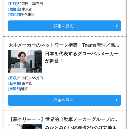
[月収]
35万円～38万円
[勤務先]
東京都
[市区郡]
千代田区
詳細を見る
大手メーカーのネットワーク構築・Teams管理／高月給50万～／品川駅徒歩1分／残業少なめ
日本を代表するグローバルメーカー
が舞台！
[月収]
50万円～55万円
[勤務先]
東京都
[市区郡]
港区
詳細を見る
【基本リモート】世界的自動車メーカーグループのシステム開発・保守運用エンジニア／土日祝休み
みなとみらい駅徒歩2分の好立地＆