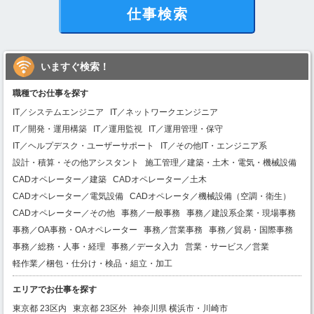
仕事検索
いますぐ検索！
職種でお仕事を探す
IT／システムエンジニア
IT／ネットワークエンジニア
IT／開発・運用構築
IT／運用監視
IT／運用管理・保守
IT／ヘルプデスク・ユーザーサポート
IT／その他IT・エンジニア系
設計・積算・その他アシスタント
施工管理／建築・土木・電気・機械設備
CADオペレーター／建築
CADオペレーター／土木
CADオペレーター／電気設備
CADオペレータ／機械設備（空調・衛生）
CADオペレーター／その他
事務／一般事務
事務／建設系企業・現場事務
事務／OA事務・OAオペレーター
事務／営業事務
事務／貿易・国際事務
事務／総務・人事・経理
事務／データ入力
営業・サービス／営業
軽作業／梱包・仕分け・検品・組立・加工
エリアでお仕事を探す
東京都 23区内
東京都 23区外
神奈川県 横浜市・川崎市