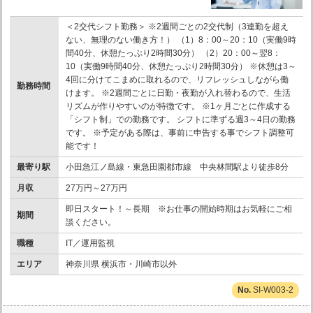
＜2交代シフト勤務＞ ※2週間ごとの2交代制（3連勤を超え
ない、無理のない働き方！） （1）8：00～20：10（実働9時
間40分、休憩たっぷり2時間30分） （2）20：00～翌8：
10（実働9時間40分、休憩たっぷり2時間30分） ※休憩は3～
4回に分けてこまめに取れるので、リフレッシュしながら働
勤務時間
けます。 ※2週間ごとに日勤・夜勤が入れ替わるので、生活
リズムが作りやすいのが特徴です。 ※1ヶ月ごとに作成する
「シフト制」での勤務です。 シフトに準ずる週3～4日の勤務
です。 ※予定がある際は、事前に申告する事でシフト調整可
能です！
最寄り駅
小田急江ノ島線・東急田園都市線 中央林間駅より徒歩8分
月収
27万円～27万円
即日スタート！～長期 ※お仕事の開始時期はお気軽にご相
期間
談ください。
職種
IT／運用監視
エリア
神奈川県 横浜市・川崎市以外
SI-W003-2