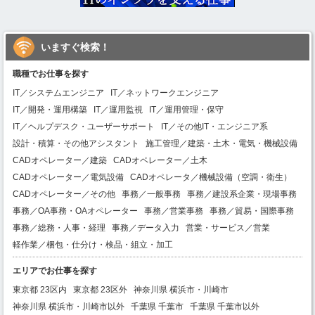
いますぐ検索！
職種でお仕事を探す
IT／システムエンジニア
IT／ネットワークエンジニア
IT／開発・運用構築
IT／運用監視
IT／運用管理・保守
IT／ヘルプデスク・ユーザーサポート
IT／その他IT・エンジニア系
設計・積算・その他アシスタント
施工管理／建築・土木・電気・機械設備
CADオペレーター／建築
CADオペレーター／土木
CADオペレーター／電気設備
CADオペレータ／機械設備（空調・衛生）
CADオペレーター／その他
事務／一般事務
事務／建設系企業・現場事務
事務／OA事務・OAオペレーター
事務／営業事務
事務／貿易・国際事務
事務／総務・人事・経理
事務／データ入力
営業・サービス／営業
軽作業／梱包・仕分け・検品・組立・加工
エリアでお仕事を探す
東京都 23区内
東京都 23区外
神奈川県 横浜市・川崎市
神奈川県 横浜市・川崎市以外
千葉県 千葉市
千葉県 千葉市以外