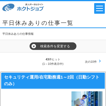
平日休みありの仕事一覧
平日休みありの仕事情報
検索条件を変更する
▼
43
件ヒット
次の10件
(1～10件表示中)
セキュリティ運用/在宅勤務週1～2回（日勤シフト
のみ）