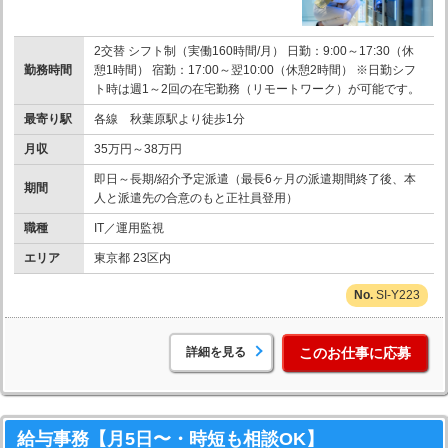
2交替 シフト制（実働160時間/月） 日勤：9:00～17:30（休
勤務時間
憩1時間） 宿勤：17:00～翌10:00（休憩2時間） ※日勤シフ
ト時は週1～2回の在宅勤務（リモートワーク）が可能です。
最寄り駅
各線 秋葉原駅より徒歩1分
月収
35万円～38万円
即日～長期/紹介予定派遣（最長6ヶ月の派遣期間終了後、本
期間
人と派遣先の合意のもと正社員登用）
職種
IT／運用監視
エリア
東京都 23区内
SI-Y223
詳細を見る
このお仕事に応募
給与事務【月5日〜・時短も相談OK】