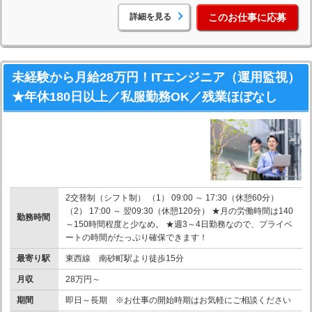
詳細を見る
このお仕事に応募
未経験から月給28万円！ITエンジニア（運用監視）
★年休180日以上／私服勤務OK／残業ほぼなし
2交替制（シフト制） （1） 09:00 ～ 17:30（休憩60分）
（2） 17:00 ～ 翌09:30（休憩120分） ★月の労働時間は140
勤務時間
～150時間程度と少なめ。 ★週3～4日勤務なので、プライベ
ートの時間がたっぷり確保できます！
最寄り駅
東西線 南砂町駅より徒歩15分
月収
28万円～
期間
即日～長期 ※お仕事の開始時期はお気軽にご相談ください