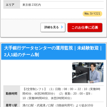
エリア
東京都 23区内
SI-Y221
詳細を見る
このお仕事に応募
大手銀行データセンターの運用監視｜未経験歓迎｜
2人1組のチーム制
【2交替制シフト】 （1）日勤：08：00 ～ 22：10（実働9時
勤務時間
間40分、休憩2時間30分） （2）夜勤：20：00～翌8：
10（実働9時間40分、休憩2時間30分）
最寄り駅
溝の口駅・武蔵溝ノ口駅（3路線利用可）より徒歩10分