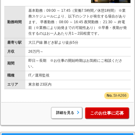
基本勤務：09:00 ～ 17:45（実働7.5時間／休憩1時間） ※業
務スケジュールにより、以下のシフトが発生する場合があり
勤務時間
ます。 早番勤務： 08:00 ～ 16:45 夜間勤務： 21:30 ～ 終電
前（※業務により始発までの可能性あり） ※早番・夜勤が発
生するのはお一人あたり月1～2回程度です。
最寄り駅
大江戸線 勝どき駅より徒歩5分
月収
26万円～
即日～長期 ※お仕事の開始時期はお気軽にご相談くださ
期間
い。
職種
IT／運用監視
エリア
東京都 23区内
SI-A266
詳細を見る
このお仕事に応募