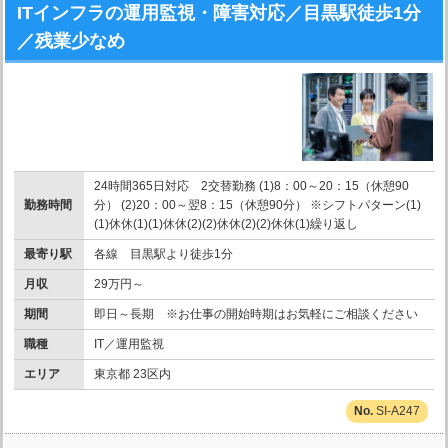
ITインフラの運用監視・障害対応／目黒駅徒歩1分
／残業少なめ
24時間365日対応 2交替勤務 (1)8：00～20：15（休憩90
勤務時間
分） (2)20：00～翌8：15（休憩90分） ※シフトパターン(1)
(1)休休(1)(1)休休(2)(2)休休(2)(2)休休(1)繰り返し
最寄り駅
各線 目黒駅より徒歩1分
月収
29万円～
期間
即日～長期 ※お仕事の開始時期はお気軽にご相談ください
職種
IT／運用監視
エリア
東京都 23区内
SI-A247