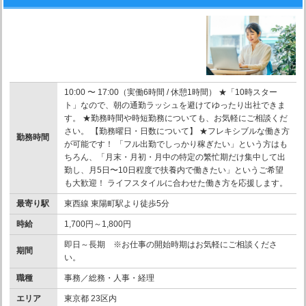
10:00 〜 17:00（実働6時間 / 休憩1時間） ★「10時スター
ト」なので、朝の通勤ラッシュを避けてゆったり出社できま
す。 ★勤務時間や時短勤務についても、お気軽にご相談くだ
さい。 【勤務曜日・日数について】 ★フレキシブルな働き方
勤務時間
が可能です！ 「フル出勤でしっかり稼ぎたい」という方はも
ちろん、「月末・月初・月中の特定の繁忙期だけ集中して出
勤し、月5日〜10日程度で扶養内で働きたい」というご希望
も大歓迎！ ライフスタイルに合わせた働き方を応援します。
最寄り駅
東西線 東陽町駅より徒歩5分
時給
1,700円～1,800円
即日～長期 ※お仕事の開始時期はお気軽にご相談くださ
期間
い。
職種
事務／総務・人事・経理
エリア
東京都 23区内