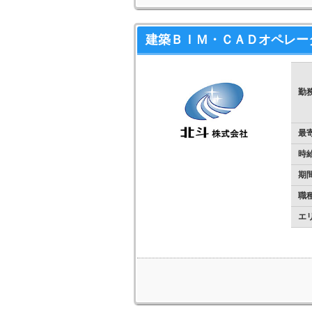
建築ＢＩＭ・ＣＡＤオペレー
勤
最
時
期
職
エ