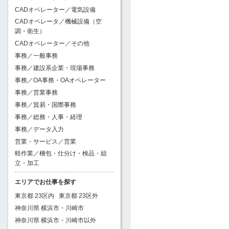
CADオペレーター／電気設備
CADオペレータ／機械設備（空
調・衛生）
CADオペレーター／その他
事務／一般事務
事務／建設系企業・現場事務
事務／OA事務・OAオペレーター
事務／営業事務
事務／貿易・国際事務
事務／総務・人事・経理
事務／データ入力
営業・サービス／営業
軽作業／梱包・仕分け・検品・組
立・加工
エリアでお仕事を探す
東京都 23区内
東京都 23区外
神奈川県 横浜市・川崎市
神奈川県 横浜市・川崎市以外