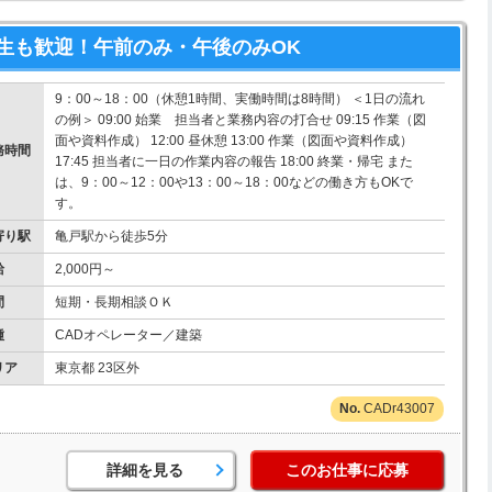
生も歓迎！午前のみ・午後のみOK
9：00～18：00（休憩1時間、実働時間は8時間） ＜1日の流れ
の例＞ 09:00 始業 担当者と業務内容の打合せ 09:15 作業（図
面や資料作成） 12:00 昼休憩 13:00 作業（図面や資料作成）
務時間
17:45 担当者に一日の作業内容の報告 18:00 終業・帰宅 また
は、9：00～12：00や13：00～18：00などの働き方もOKで
す。
寄り駅
亀戸駅から徒歩5分
給
2,000円～
間
短期・長期相談ＯＫ
種
CADオペレーター／建築
リア
東京都 23区外
CADr43007
詳細を見る
このお仕事に応募