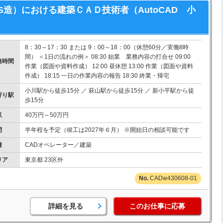
造）における建築ＣＡＤ技術者（AutoCAD 小
8：30～17：30 または 9：00～18：00（休憩60分／実働8時
間） ＜1日の流れの例＞ 08:30 始業 業務内容の打合せ 09:00
務時間
作業（図面や資料作成） 12:00 昼休憩 13:00 作業（図面や資料
作成） 18:15 一日の作業内容の報告 18:30 終業・帰宅
小川駅から徒歩15分 ／ 萩山駅から徒歩15分 ／ 新小平駅から徒
寄り駅
歩15分
収
40万円～50万円
間
半年程を予定（竣工は2027年６月） ※開始日の相談可能です
種
CADオペレーター／建築
リア
東京都 23区外
CADw430608-01
詳細を見る
このお仕事に応募