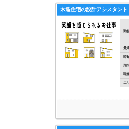
木造住宅の設計アシスタント
勤
最
時
期
職
エ