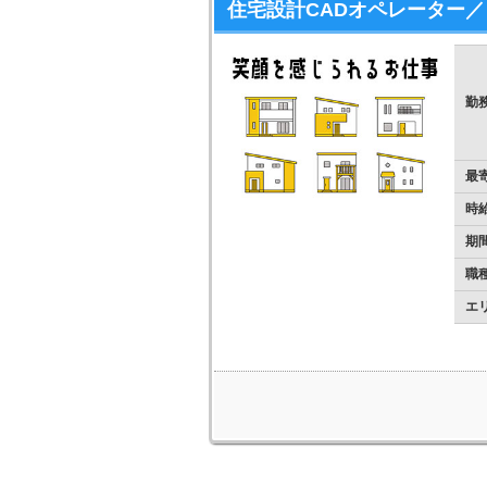
住宅設計CADオペレーター
勤
最
時
期
職
エ