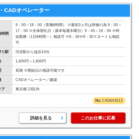
・CADオペレーター
9：00～18：00（実働8時間） ※最初3ヵ月は研修の為 9：00～
17：00 ※全体朝礼日（基本毎週木曜日）9：45～18：00 ※時
務時間
短勤務（1日6時間～）相談可 ※8：30や9：30スタートも相談
可
寄り駅
渋谷駅から徒歩10分
給
1,600円～1,800円
間
長期 ※開始日の相談可能です
種
CADオペレーター／建築
リア
東京都 23区内
CADk43012
詳細を見る
このお仕事に応募