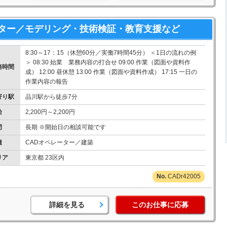
ター／モデリング・技術検証・教育支援など
8:30～17：15（休憩60分／実働7時間45分） ＜1日の流れの例
＞ 08:30 始業 業務内容の打合せ 09:00 作業（図面や資料作
務時間
成） 12:00 昼休憩 13:00 作業（図面や資料作成） 17:15 一日の
作業内容の報告
寄り駅
品川駅から徒歩7分
給
2,200円～2,200円
間
長期 ※開始日の相談可能です
種
CADオペレーター／建築
リア
東京都 23区内
CADr42005
詳細を見る
このお仕事に応募