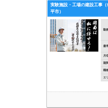
実験施設・工場の建設工事（S
平市）
勤
最
月
期
職
エ