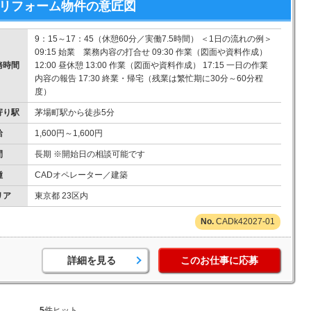
／リフォーム物件の意匠図
9：15～17：45（休憩60分／実働7.5時間） ＜1日の流れの例＞
09:15 始業 業務内容の打合せ 09:30 作業（図面や資料作成）
務時間
12:00 昼休憩 13:00 作業（図面や資料作成） 17:15 一日の作業
内容の報告 17:30 終業・帰宅（残業は繁忙期に30分～60分程
度）
寄り駅
茅場町駅から徒歩5分
給
1,600円～1,600円
間
長期 ※開始日の相談可能です
種
CADオペレーター／建築
リア
東京都 23区内
CADk42027-01
詳細を見る
このお仕事に応募
5
件ヒット