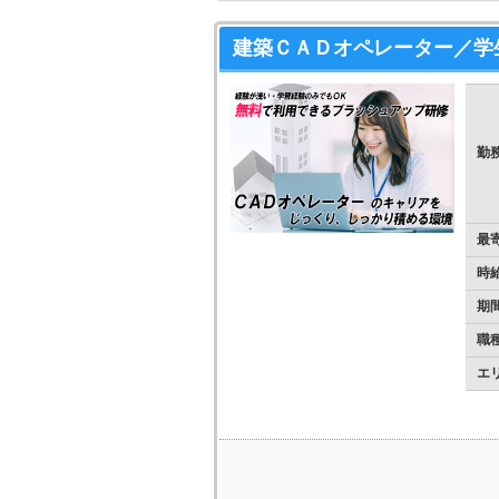
建築ＣＡＤオペレーター／学
勤
最
時
期
職
エ