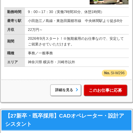
勤務時間
9：00～17：30（実働7時間30分、休憩1時間）
最寄り駅
小田急江ノ島線・東急田園都市線 中央林間駅より徒歩8分
月収
22万円～
2026年9月スタート！※無期雇用のお仕事なので、安定して
期間
ご就業させていただけます。
職種
事務／一般事務
エリア
神奈川県 横浜市・川崎市以外
SI-W296
詳細を見る
このお仕事に応募
【27新卒・既卒採用】CADオペレーター・設計ア
シスタント