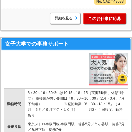
CADm43033
詳細を見る
このお仕事に応募
女子大学での事務サポート
8：30～16：30或いは10:15～18：15（実働7時間、休憩1時
間） ※授業が無い期間は「8：30～16：30」(2月・3月、7月
勤務時間
下旬頃） ※繁忙時期「8：30～18：15」（４
月・５月／９月下旬・１０月） 月2～４回程度、勤務
あり
東京メトロ半蔵門線 半蔵門駅 徒歩5分／市ヶ谷駅 徒歩7分
最寄り駅
／九段下駅 徒歩7分