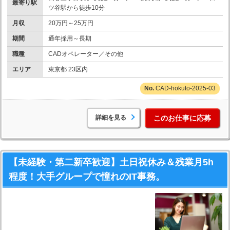
最寄り駅
ツ谷駅から徒歩10分
月収
20万円～25万円
期間
通年採用～長期
職種
CADオペレーター／その他
エリア
東京都 23区内
CAD-hokuto-2025-03
詳細を見る
このお仕事に応募
【未経験・第二新卒歓迎】土日祝休み＆残業月5h
程度！大手グループで憧れのIT事務。