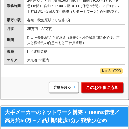
2交替 シフト制（実働160時間/月） 日勤：9:00～17:30（休
勤務時間
憩1時間） 宿勤：17:00～翌10:00（休憩2時間） ※日勤シフ
ト時は週1～2回の在宅勤務（リモートワーク）が可能です。
最寄り駅
各線 秋葉原駅より徒歩1分
月収
35万円～38万円
即日～長期/紹介予定派遣（最長6ヶ月の派遣期間終了後、本
期間
人と派遣先の合意のもと正社員登用）
職種
IT／運用監視
エリア
東京都 23区内
SI-Y223
詳細を見る
このお仕事に応募
大手メーカーのネットワーク構築・Teams管理／
高月給50万～／品川駅徒歩1分／残業少なめ