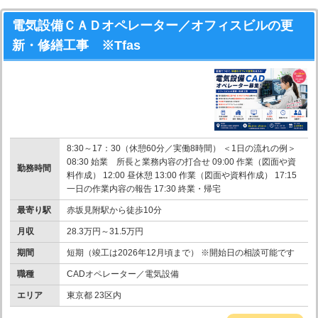
電気設備ＣＡＤオペレーター／オフィスビルの更
新・修繕工事 ※Tfas
8:30～17：30（休憩60分／実働8時間） ＜1日の流れの例＞
08:30 始業 所長と業務内容の打合せ 09:00 作業（図面や資
勤務時間
料作成） 12:00 昼休憩 13:00 作業（図面や資料作成） 17:15
一日の作業内容の報告 17:30 終業・帰宅
最寄り駅
赤坂見附駅から徒歩10分
月収
28.3万円～31.5万円
期間
短期（竣工は2026年12月頃まで） ※開始日の相談可能です
職種
CADオペレーター／電気設備
エリア
東京都 23区内