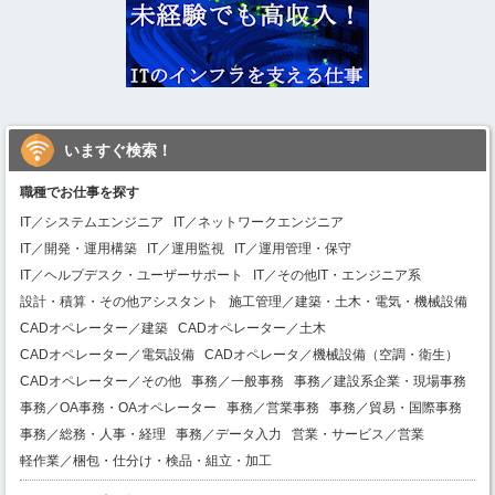
いますぐ検索！
職種でお仕事を探す
IT／システムエンジニア
IT／ネットワークエンジニア
IT／開発・運用構築
IT／運用監視
IT／運用管理・保守
IT／ヘルプデスク・ユーザーサポート
IT／その他IT・エンジニア系
設計・積算・その他アシスタント
施工管理／建築・土木・電気・機械設備
CADオペレーター／建築
CADオペレーター／土木
CADオペレーター／電気設備
CADオペレータ／機械設備（空調・衛生）
CADオペレーター／その他
事務／一般事務
事務／建設系企業・現場事務
事務／OA事務・OAオペレーター
事務／営業事務
事務／貿易・国際事務
事務／総務・人事・経理
事務／データ入力
営業・サービス／営業
軽作業／梱包・仕分け・検品・組立・加工