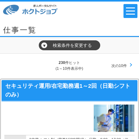
仕事一覧
検索条件を変更する
▼
230
件ヒット
次の10件
(1～10件表示中)
セキュリティ運用/在宅勤務週1～2回（日勤シフト
のみ）