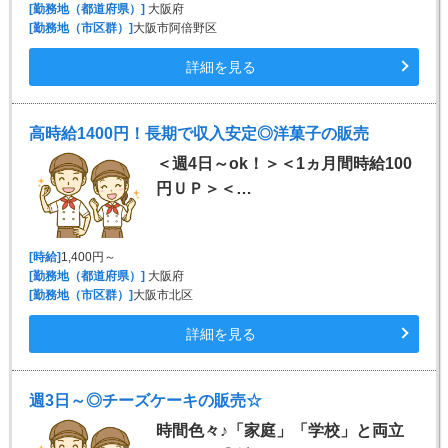
[勤務地（都道府県）]
大阪府
[勤務地（市区群）]
大阪市阿倍野区
詳細を見る
高時給1400円！長期で収入安定◎洋菓子の販売
＜週4日～ok！＞＜1ヵ月間時給100
円ＵＰ＞＜…
[時給]
1,400円～
[勤務地（都道府県）]
大阪府
[勤務地（市区群）]
大阪市北区
詳細を見る
週3日～◎チーズケーキの販売☆
時間色々♪「家庭」「学校」と両立