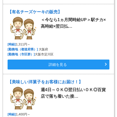
【有名チーズケーキの販売】
＜今なら1ヵ月間時給UP＞駅チカ×
高時給×翌日払…
[時給]
1,311円～
[勤務地（都道府県）]
大阪府
[勤務地（市区群）]
大阪市淀川区
詳細を見る
【美味しい洋菓子をお客様にお届け！】
週4日～ＯＫ◎翌日払いＯＫ◎百貨
店で落ち着いた接…
[時給]
1,400円～