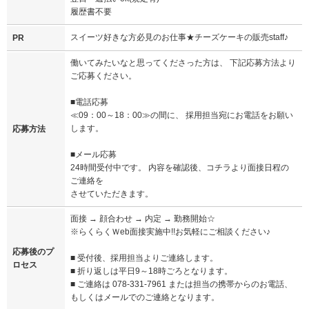
履歴書不要
スイーツ好きな方必見のお仕事★チーズケーキの販売staff♪
PR
働いてみたいなと思ってくださった方は、 下記応募方法より
ご応募ください。
■電話応募
≪09：00～18：00≫の間に、 採用担当宛にお電話をお願い
します。
応募方法
■メール応募
24時間受付中です。 内容を確認後、コチラより面接日程の
ご連絡を
させていただきます。
面接 → 顔合わせ → 内定 → 勤務開始☆
※らくらくＷeb面接実施中!!お気軽にご相談ください♪
応募後のプ
■ 受付後、採用担当よりご連絡します。
ロセス
■ 折り返しは平日9～18時ごろとなります。
■ ご連絡は 078-331-7961 または担当の携帯からのお電話、
もしくはメールでのご連絡となります。