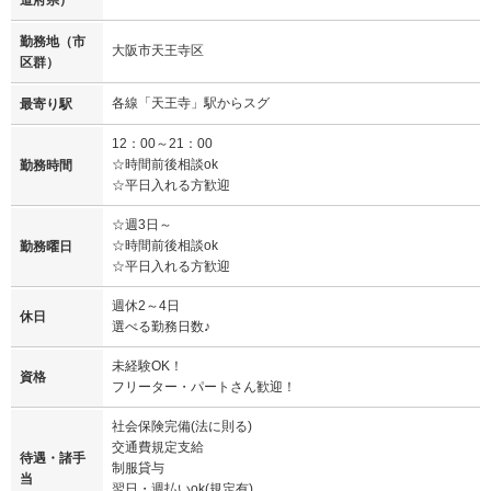
道府県）
勤務地（市
大阪市天王寺区
区群）
各線「天王寺」駅からスグ
最寄り駅
12：00～21：00
☆時間前後相談ok
勤務時間
☆平日入れる方歓迎
☆週3日～
☆時間前後相談ok
勤務曜日
☆平日入れる方歓迎
週休2～4日
休日
選べる勤務日数♪
未経験OK！
資格
フリーター・パートさん歓迎！
社会保険完備(法に則る)
交通費規定支給
待遇・諸手
制服貸与
当
翌日・週払いok(規定有)