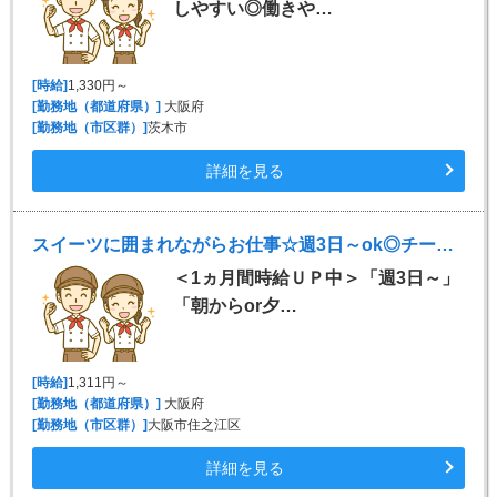
しやすい◎働きや…
[時給]
1,330円～
[勤務地（都道府県）]
大阪府
[勤務地（市区群）]
茨木市
詳細を見る
スイーツに囲まれながらお仕事☆週3日～ok◎チーズケーキ販売♪
＜1ヵ月間時給ＵＰ中＞「週3日～」
「朝からor夕…
[時給]
1,311円～
[勤務地（都道府県）]
大阪府
[勤務地（市区群）]
大阪市住之江区
詳細を見る