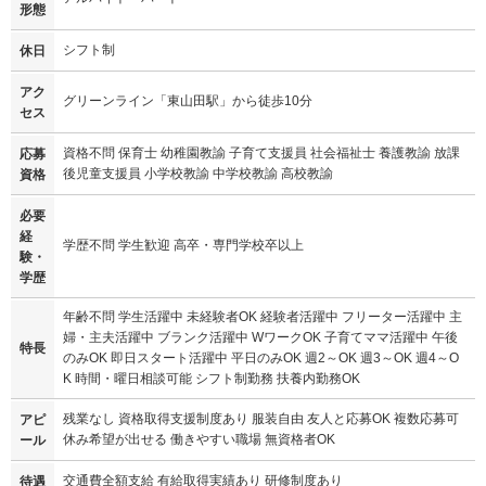
形態
シフト制
休日
アク
グリーンライン「東山田駅」から徒歩10分
セス
資格不問 保育士 幼稚園教諭 子育て支援員 社会福祉士 養護教諭 放課
応募
後児童支援員 小学校教諭 中学校教諭 高校教諭
資格
必要
経
学歴不問 学生歓迎 高卒・専門学校卒以上
験・
学歴
年齢不問 学生活躍中 未経験者OK 経験者活躍中 フリーター活躍中 主
婦・主夫活躍中 ブランク活躍中 WワークOK 子育てママ活躍中 午後
特長
のみOK 即日スタート活躍中 平日のみOK 週2～OK 週3～OK 週4～O
K 時間・曜日相談可能 シフト制勤務 扶養内勤務OK
残業なし 資格取得支援制度あり 服装自由 友人と応募OK 複数応募可
アピ
休み希望が出せる 働きやすい職場 無資格者OK
ール
交通費全額支給 有給取得実績あり 研修制度あり
待遇