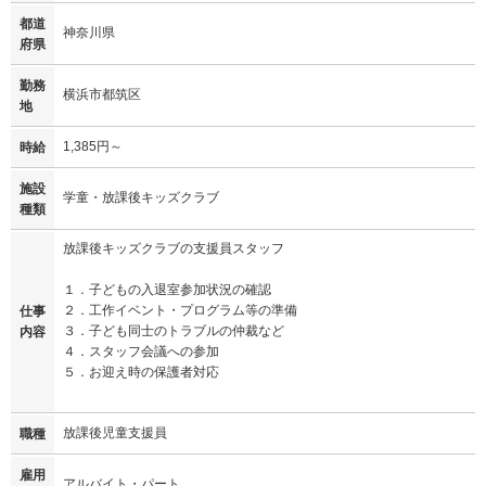
都道
神奈川県
府県
勤務
横浜市都筑区
地
1,385円～
時給
施設
学童・放課後キッズクラブ
種類
放課後キッズクラブの支援員スタッフ
１．子どもの入退室参加状況の確認
２．工作イベント・プログラム等の準備
仕事
３．子ども同士のトラブルの仲裁など
内容
４．スタッフ会議への参加
５．お迎え時の保護者対応
放課後児童支援員
職種
雇用
アルバイト・パート