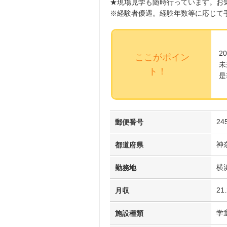
★現場見学も随時行っています。お
※経験者優遇。経験年数等に応じて
2
ここがポイン
未
ト！
是
24
郵便番号
神
都道府県
横
勤務地
21
月収
学
施設種類