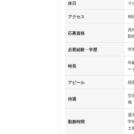
そ
休日
相
アクセス
資
応募資格
勤
学
必要経験・学歴
年
特長
ー
残
アピール
交
待遇
備
通
学
勤務時間
土