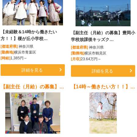
【未経験＆14時から働きたい
【副主任（月給）の募集】豊岡小
方！！】榎が丘小学校…
学校放課後キッズク…
[都道府県]
神奈川県
[都道府県]
神奈川県
[勤務地]
横浜市青葉区
[勤務地]
横浜市鶴見区
[時給]
1,385円～
[月収]
23.64万円～
詳細を見る
詳細を見る
【副主任（月給）の募集】末吉小学校放課後キッズクラブ
【14時～働きたい方！！】もえぎ野小学校放課後キッズクラブスタッフ募集!!