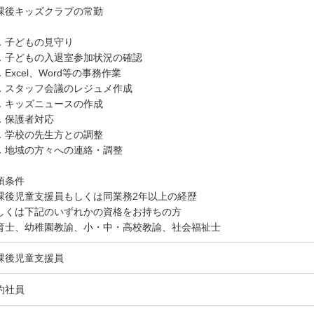
課後キッズクラブの常勤
．子どもの見守り
．子どもの入退室参加状況の確認
．Excel、Word等の事務作業
．スタッフ会議のレジュメ作成
．キッズニュースの作成
．保護者対応
．学校の先生方との調整
．地域の方々への連絡・調整
須条件
課後児童支援員もしくは同業務2年以上の経歴
しくは下記のいずれかの資格をお持ちの方
育士、幼稚園教諭、小・中・高校教諭、社会福祉士
課後児童支援員
約社員