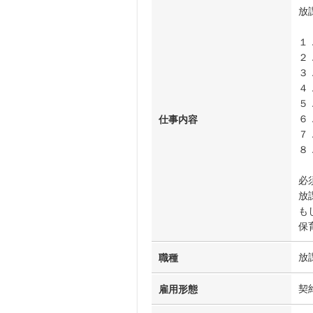
放
１
２
３
４
５
６
仕事内容
７
８
必
放
も
保
放
職種
契
雇用形態