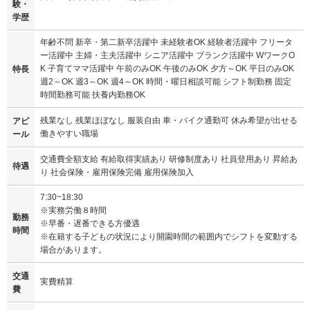
験・
学歴
年齢不問 新卒・第二新卒活躍中 未経験者OK 経験者活躍中 フリータ
ー活躍中 主婦・主夫活躍中 シニア活躍中 ブランク活躍中 WワークO
K 子育てママ活躍中 午前のみOK 午後のみOK 夕方～OK 平日のみOK
特長
週2～OK 週3～OK 週4～OK 時間・曜日相談可能 シフト制勤務 固定
時間勤務可能 扶養内勤務OK
残業なし 残業ほぼなし 服装自由 車・バイク通勤可 休み希望が出せる
アピ
働きやすい職場
ール
交通費全額支給 有給取得実績あり 研修制度あり 社員登用あり 昇給あ
待遇
り 社会保険・雇用保険完備 雇用保険加入
7:30~18:30
※実務労働８時間
勤務
※早番・遅番できる方優遇
時間
※在籍する子どもの状況により開園時間の範囲内でシフトを変動する
場合があります。
交通
実費精算
費