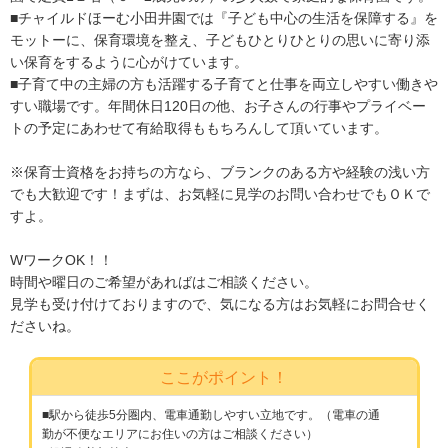
■チャイルドほーむ小田井園では『子ども中心の生活を保障する』を
モットーに、保育環境を整え、子どもひとりひとりの思いに寄り添
い保育をするように心がけています。
■子育て中の主婦の方も活躍する子育てと仕事を両立しやすい働きや
すい職場です。年間休日120日の他、お子さんの行事やプライベー
トの予定にあわせて有給取得ももちろんして頂いています。
※保育士資格をお持ちの方なら、ブランクのある方や経験の浅い方
でも大歓迎です！まずは、お気軽に見学のお問い合わせでもＯＫで
すよ。
WワークOK！！
時間や曜日のご希望があればはご相談ください。
見学も受け付けておりますので、気になる方はお気軽にお問合せく
ださいね。
ここがポイント！
■駅から徒歩5分圏内、電車通勤しやすい立地です。（電車の通
勤が不便なエリアにお住いの方はご相談ください）