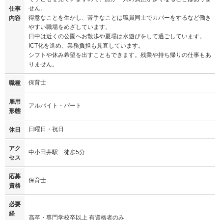
せん。
仕事
得意なことを生かし、苦手なことは職員同士でカバーをするなど働き
内容
やすい職場をめざしています。
日中は近くの公園へお散歩や夏場は水遊びをして過ごしています。
ICT化を進め、業務負担も見直しています。
シフトや休み希望を出すこともできます。残業や持ち帰りの仕事もあ
りません。
保育士
職種
雇用
アルバイト・パート
形態
日曜日・祝日
休日
アク
中小田井駅 徒歩5分
セス
応募
保育士
資格
必要
経
高卒・専門学校卒以上 有資格者のみ