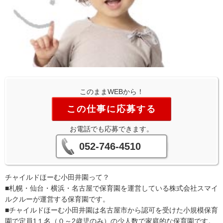
このままWEBから！
この仕事に応募する
お電話でも応募できます。
052-746-4510
チャイルドほーむ小田井園って？
■札幌・仙台・横浜・名古屋で保育園を運営している株式会社スマイ
ルクルーが運営する保育園です。
■チャイルドほーむ小田井園は名古屋市から認可を受けた小規模保育
園で定員1１名（０～2歳児のみ）の少人数で家庭的な保育園です。