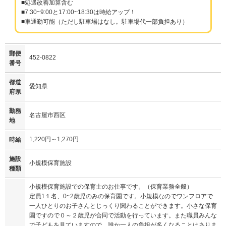
■処遇改善加算含む
■7:30~9:00と17:00~18:30は時給アップ！
■車通勤可能（ただし駐車場はなし。駐車場代一部負担あり）
郵便
452-0822
番号
都道
愛知県
府県
勤務
名古屋市西区
地
1,220円～1,270円
時給
施設
小規模保育施設
種類
小規模保育施設での保育士のお仕事です。（保育業務全般）
定員1１名、0~2歳児のみの保育園です。小規模なのでワンフロアで
一人ひとりのお子さんとじっくり関わることができます。小さな保育
園ですので０～２歳児が合同で活動を行っています。また職員みんな
で子どもを見ていますので、誰か一人の負担が多くなることはありま