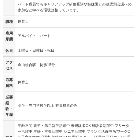
パート職員でもキャリアアップ研修受講や姉妹園との歳児別会議への
参加など学べる環境は整っています。
保育士
職種
雇用
アルバイト・パート
形態
土曜日・日曜日・祝日
休日
アク
金山総合駅 徒歩15分
セス
応募
保育士
資格
必要
経
高卒・専門学校卒以上 有資格者のみ
験・
学歴
年齢不問 新卒・第二新卒活躍中 未経験者OK 経験者活躍中 フリータ
ー活躍中 主婦・主夫活躍中 シニア活躍中 ブランク活躍中 WワークO