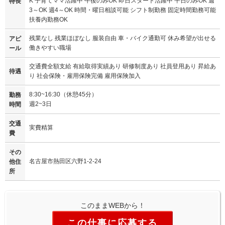
K 子育てママ活躍中 午後のみOK 即日スタート活躍中 平日のみOK 週
特長
3～OK 週4～OK 時間・曜日相談可能 シフト制勤務 固定時間勤務可能
扶養内勤務OK
残業なし 残業ほぼなし 服装自由 車・バイク通勤可 休み希望が出せる
アピ
働きやすい職場
ール
交通費全額支給 有給取得実績あり 研修制度あり 社員登用あり 昇給あ
待遇
り 社会保険・雇用保険完備 雇用保険加入
8:30~16:30（休憩45分）
勤務
週2~3日
時間
交通
実費精算
費
その
名古屋市熱田区六野1-2-24
他住
所
このままWEBから！
この仕事に応募する