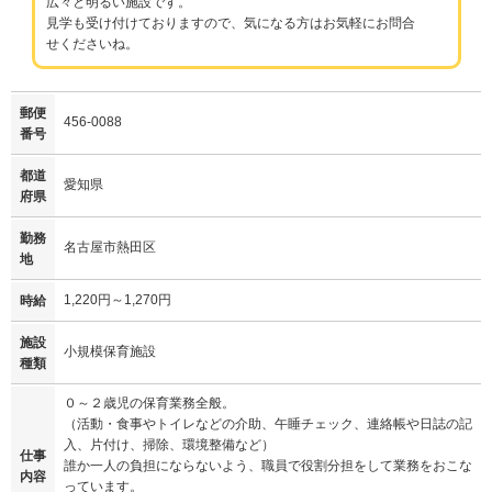
広々と明るい施設です。
見学も受け付けておりますので、気になる方はお気軽にお問合
せくださいね。
郵便
456-0088
番号
都道
愛知県
府県
勤務
名古屋市熱田区
地
1,220円～1,270円
時給
施設
小規模保育施設
種類
０～２歳児の保育業務全般。
（活動・食事やトイレなどの介助、午睡チェック、連絡帳や日誌の記
入、片付け、掃除、環境整備など）
仕事
誰か一人の負担にならないよう、職員で役割分担をして業務をおこな
内容
っています。