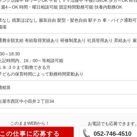
ランク活躍中 WワークOK 子育てママ活躍中 午後のみOK 夕方～OK 即
K 週4～OK 時間・曜日相談可能 固定時間勤務可能 扶養内勤務OK
業なし 残業ほぼなし 服装自由 髪型・髪色自由 駅チカ 車・バイク通勤可
職場
通費全額支給 有給取得実績あり 研修制度あり 社員登用あり 昇給あり 
:30～18:30
上記時間内、16：00～等相談可能
１８:３０まで勤務できる方
子どもの保育時間によって勤務時間変動あり
費精算
古屋市西区中小田井２丁目34
このままWEBから！
お電話でも応募できます
この仕事に応募する
052-746-4510