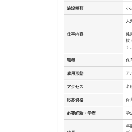
小
施設種類
人
健
仕事内容
抜
す
保
職種
ア
雇用形態
名
アクセス
保
応募資格
学
必要経験・学歴
年