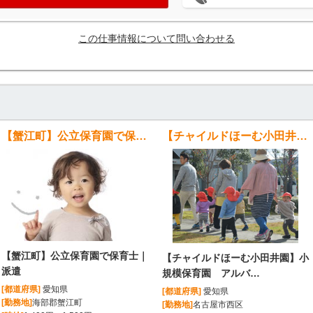
この仕事情報について問い合わせる
【蟹江町】公立保育園で保育士｜派遣
【チャイルドほーむ小田井園】小規模保育園 アルバイト登録スタッフ募集
【蟹江町】公立保育園で保育士｜
【チャイルドほーむ小田井園】小
派遣
規模保育園 アルバ…
[都道府県]
愛知県
[都道府県]
愛知県
[勤務地]
海部郡蟹江町
[勤務地]
名古屋市西区