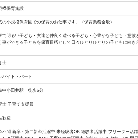
規模保育施設
気の小規模保育園での保育のお仕事です。（保育業務全般）
康で明るい子ども・友達と仲良く遊べる子ども・心豊かな子ども・意欲
く事ができる子どもを保育目標として日々ひとりひとりの子どもに向き
。
育士
ルバイト・パート
鉄中小田井駅 徒歩5分
育士 子育て支援員
生歓迎
齢不問 新卒・第二新卒活躍中 未経験者OK 経験者活躍中 フリーター活