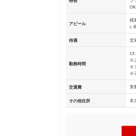
ブ
特長
O
残
アピール
い
交
待遇
13
※
勤務時間
※
※
実
交通費
名
その他住所