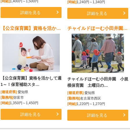
[時給]
1,400円～1,500円
[時給]
1,240円～1,340円
詳細を見る
詳細を見る
【公立保育園】資格を活かして週1～！保育補助スタッフ募集
チャイルドほーむ小田井園 小規模保育園 土曜日のみ
【公立保育園】資格を活かして週
チャイルドほーむ小田井園 小規
1～！保育補助スタ…
模保育園 土曜日の…
[都道府県]
愛知県
[都道府県]
愛知県
[勤務地]
弥富市
[勤務地]
名古屋市西区
[時給]
1,350円～1,450円
[時給]
1,220円～1,270円
詳細を見る
詳細を見る