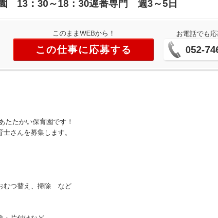
 13：30～18：30遅番専門 週3～5日
このままWEBから！
お電話でも応
この仕事に応募する
052-74
なあたたかい保育園です！
育士さんを募集します。
り
おむつ替え、掃除 など