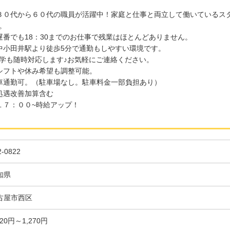
３０代から６０代の職員が活躍中！家庭と仕事と両立して働いているス
。
遅番でも18：30までのお仕事で残業はほとんどありません。
中小田井駅より徒歩5分で通勤もしやすい環境です。
学も随時対応します♪お気軽にご連絡ください。
シフトや休み希望も調整可能。
車通勤可。（駐車場なし。駐車料金一部負担あり）
処遇改善加算含む
１７：００~時給アップ！
2-0822
知県
古屋市西区
220円～1,270円