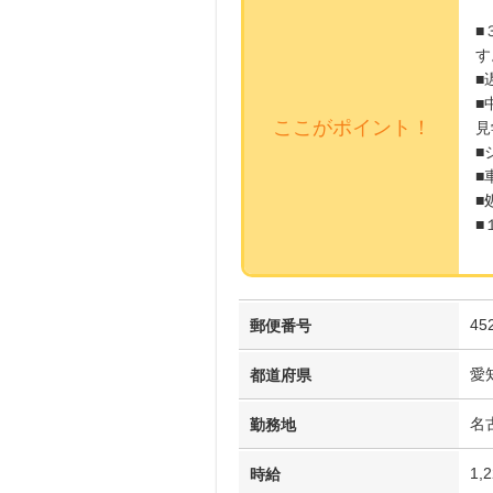
■
す
■
■
ここがポイント！
見
■
■
■
■
45
郵便番号
愛
都道府県
名
勤務地
1,
時給