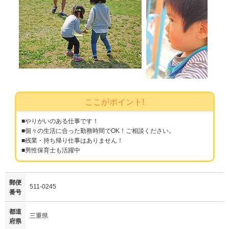
ここがポイント!
■やりがいのある仕事です！
■個々の生活に合った勤務時間でOK！ご相談ください。
■残業・持ち帰り仕事はありません！
■男性保育士も活躍中
郵便
511-0245
番号
都道
三重県
府県