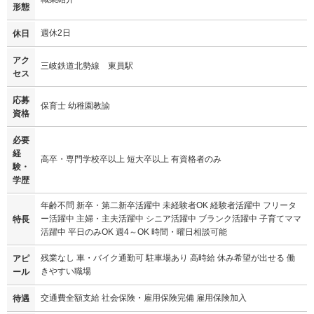
形態
週休2日
休日
アク
三岐鉄道北勢線 東員駅
セス
応募
保育士 幼稚園教諭
資格
必要
経
高卒・専門学校卒以上 短大卒以上 有資格者のみ
験・
学歴
年齢不問 新卒・第二新卒活躍中 未経験者OK 経験者活躍中 フリータ
ー活躍中 主婦・主夫活躍中 シニア活躍中 ブランク活躍中 子育てママ
特長
活躍中 平日のみOK 週4～OK 時間・曜日相談可能
残業なし 車・バイク通勤可 駐車場あり 高時給 休み希望が出せる 働
アピ
きやすい職場
ール
交通費全額支給 社会保険・雇用保険完備 雇用保険加入
待遇