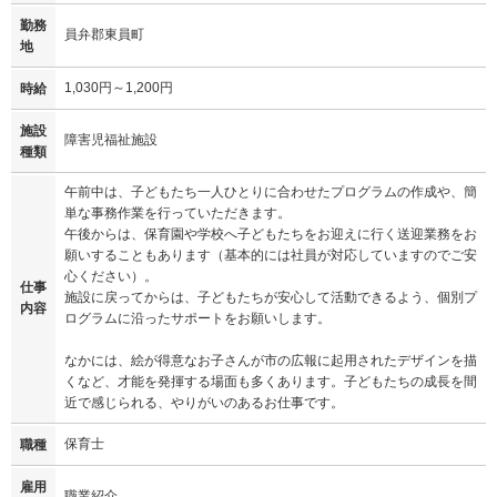
勤務
員弁郡東員町
地
1,030円～1,200円
時給
施設
障害児福祉施設
種類
午前中は、子どもたち一人ひとりに合わせたプログラムの作成や、簡
単な事務作業を行っていただきます。
午後からは、保育園や学校へ子どもたちをお迎えに行く送迎業務をお
願いすることもあります（基本的には社員が対応していますのでご安
心ください）。
仕事
施設に戻ってからは、子どもたちが安心して活動できるよう、個別プ
内容
ログラムに沿ったサポートをお願いします。
なかには、絵が得意なお子さんが市の広報に起用されたデザインを描
くなど、才能を発揮する場面も多くあります。子どもたちの成長を間
近で感じられる、やりがいのあるお仕事です。
保育士
職種
雇用
職業紹介