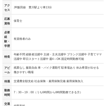
アク
JR飯田線 豊川駅より車13分
セス
応募
保育士
資格
必要
経
有資格者のみ
験・
学歴
年齢不問 経験者活躍中 主婦・主夫活躍中 ブランク活躍中 子育てママ
特長
活躍中 即日スタート活躍中 週4～OK 固定時間勤務可能
残業なし 服装自由 車・バイク通勤可 駐車場あり 休み希望が出せる
アピ
働きやすい職場
ール
交通費全額支給 社会保険・雇用保険完備 雇用保険加入
待遇
勤務
7：30～19：00（うち6時間から8時間勤務できる方）
時間
交通
全額支給