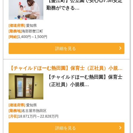
【蟹江町】公立園で安心◎7.5h安定
勤務ができる…
[都道府県]
愛知県
[勤務地]
海部郡蟹江町
[時給]
1,400円～1,500円
詳細を見る
【チャイルドほーむ熱田園】保育士（正社員）小規模保育園
【チャイルドほーむ熱田園】保育士
（正社員）小規模…
[都道府県]
愛知県
[勤務地]
名古屋市熱田区
[月収]
18.871万円～22.828万円
詳細を見る