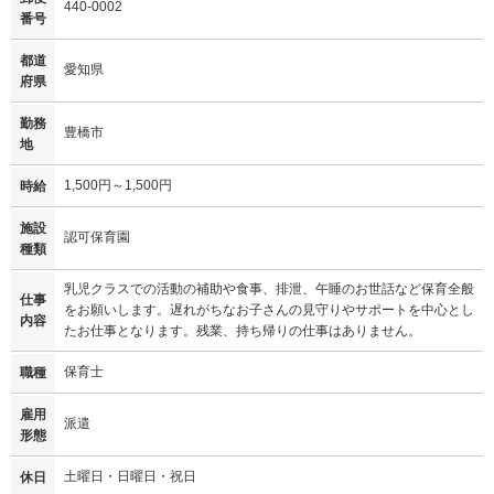
440-0002
番号
都道
愛知県
府県
勤務
豊橋市
地
1,500円～1,500円
時給
施設
認可保育園
種類
乳児クラスでの活動の補助や食事、排泄、午睡のお世話など保育全般
仕事
をお願いします。遅れがちなお子さんの見守りやサポートを中心とし
内容
たお仕事となります。残業、持ち帰りの仕事はありません。
保育士
職種
雇用
派遣
形態
土曜日・日曜日・祝日
休日