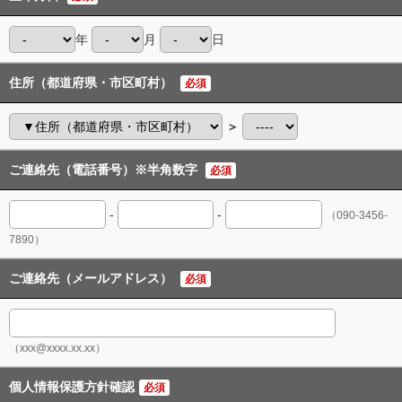
年
月
日
住所（都道府県・市区町村）
必須
＞
ご連絡先（電話番号）※半角数字
必須
-
-
（090-3456-
7890）
ご連絡先（メールアドレス）
必須
（xxx@xxxx.xx.xx）
個人情報保護方針確認
必須