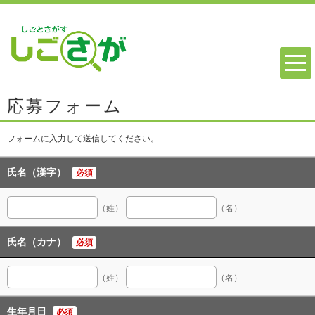
応募フォーム
フォームに入力して送信してください。
氏名（漢字）
必須
（姓）
（名）
氏名（カナ）
必須
（姓）
（名）
生年月日
必須