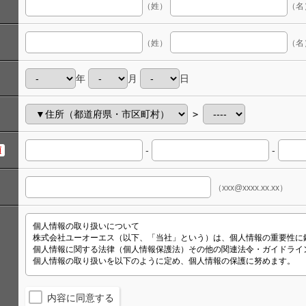
（姓）
（名
（姓）
（名
年
月
日
＞
-
-
須
（xxx@xxxx.xx.xx）
内容に同意する