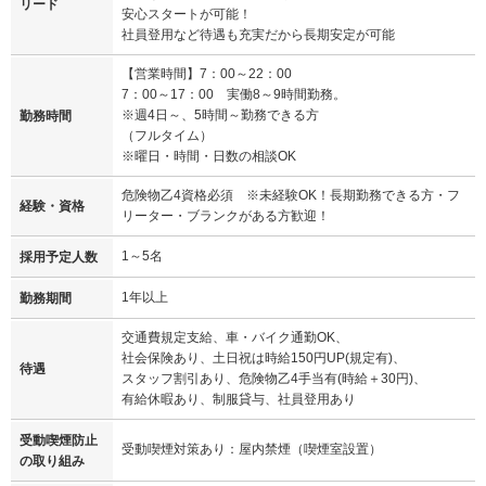
リード
安心スタートが可能！
社員登用など待遇も充実だから長期安定が可能
【営業時間】7：00～22：00
7：00～17：00 実働8～9時間勤務。
※週4日～、5時間～勤務できる方
勤務時間
（フルタイム）
※曜日・時間・日数の相談OK
危険物乙4資格必須 ※未経験OK！長期勤務できる方・フ
経験・資格
リーター・ブランクがある方歓迎！
1～5名
採用予定人数
1年以上
勤務期間
交通費規定支給、車・バイク通勤OK、
社会保険あり、土日祝は時給150円UP(規定有)、
待遇
スタッフ割引あり、危険物乙4手当有(時給＋30円)、
有給休暇あり、制服貸与、社員登用あり
受動喫煙防止
受動喫煙対策あり：屋内禁煙（喫煙室設置）
の取り組み