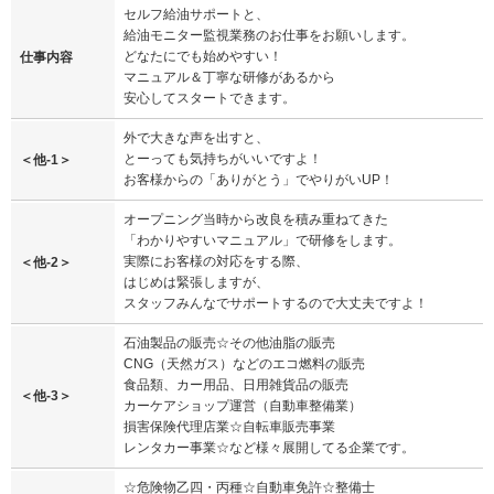
セルフ給油サポートと、
給油モニター監視業務のお仕事をお願いします。
どなたにでも始めやすい！
仕事内容
マニュアル＆丁寧な研修があるから
安心してスタートできます。
外で大きな声を出すと、
とーっても気持ちがいいですよ！
＜他-1＞
お客様からの「ありがとう」でやりがいUP！
オープニング当時から改良を積み重ねてきた
「わかりやすいマニュアル」で研修をします。
実際にお客様の対応をする際、
＜他-2＞
はじめは緊張しますが、
スタッフみんなでサポートするので大丈夫ですよ！
石油製品の販売☆その他油脂の販売
CNG（天然ガス）などのエコ燃料の販売
食品類、カー用品、日用雑貨品の販売
＜他-3＞
カーケアショップ運営（自動車整備業）
損害保険代理店業☆自転車販売事業
レンタカー事業☆など様々展開してる企業です。
☆危険物乙四・丙種☆自動車免許☆整備士