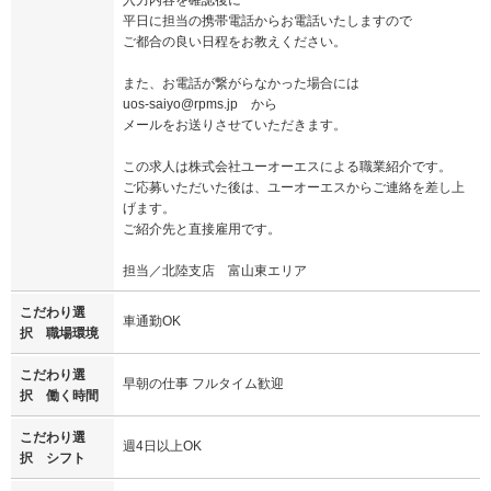
平日に担当の携帯電話からお電話いたしますので
ご都合の良い日程をお教えください。
また、お電話が繋がらなかった場合には
uos-saiyo@rpms.jp から
メールをお送りさせていただきます。
この求人は株式会社ユーオーエスによる職業紹介です。
ご応募いただいた後は、ユーオーエスからご連絡を差し上
げます。
ご紹介先と直接雇用です。
担当／北陸支店 富山東エリア
こだわり選
車通勤OK
択 職場環境
こだわり選
早朝の仕事 フルタイム歓迎
択 働く時間
こだわり選
週4日以上OK
択 シフト