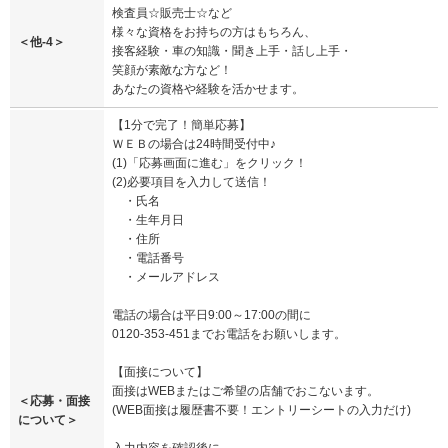
検査員☆販売士☆など
様々な資格をお持ちの方はもちろん、
＜他-4＞
接客経験・車の知識・聞き上手・話し上手・
笑顔が素敵な方など！
あなたの資格や経験を活かせます。
【1分で完了！簡単応募】
ＷＥＢの場合は24時間受付中♪
(1)「応募画面に進む」をクリック！
(2)必要項目を入力して送信！
・氏名
・生年月日
・住所
・電話番号
・メールアドレス
電話の場合は平日9:00～17:00の間に
0120-353-451までお電話をお願いします。
【面接について】
面接はWEBまたはご希望の店舗でおこないます。
＜応募・面接
(WEB面接は履歴書不要！エントリーシートの入力だけ)
について＞
入力内容を確認後に