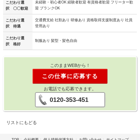
未経験・初心者OK 経験者歓迎 有資格者歓迎 フリーター歓
こだわり選
迎 ブランクOK
択 〇〇歓迎
交通費支給 社割あり 研修あり 資格取得支援制度あり 社員
こだわり選
登用あり
択 待遇
こだわり選
制服あり 髪型・髪色自由
択 格好
このままWEBから！
この仕事に応募する
お電話でも応募できます。
0120-353-451
リストにもどる
TOP
会社概要
個人情報保護方針
お問い合わせ
サイトマップ