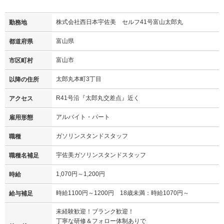
株式会社西日本宇佐美 セルフ41号富山太郎丸
勤務地
富山県
都道府県
富山市
市区町村
太郎丸本町3丁目
以降の住所
R41号沿『太郎丸交差点』近く
アクセス
アルバイト・パート
雇用形態
ガソリンスタンドスタッフ
職種
宇佐美ガソリンスタンドスタッフ
職種名補足
1,070円～1,200円
時給
時給1100円～1200円 18歳未満：時給1070円～
給与補足
未経験歓迎！ブランク歓迎！
丁寧な研修＆フォロー体制ありで