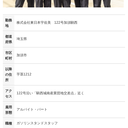
勤務
株式会社東日本宇佐美 122号加須騎西
地
都道
埼玉県
府県
市区
加須市
町村
以降
芋茎1212
の住
所
アク
122号沿い「騎西城南産業団地交差点」近く
セス
雇用
アルバイト・パート
形態
ガソリンスタンドスタッフ
職種