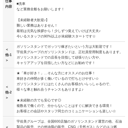
仕事
■洗車
内容
など業務全般をお願いします！
【未経験者大歓迎♪】
難しい業務はありません！
最初は元気な挨拶から！少しずつ覚えていけば大丈夫♪
今いるスタッフの90%以上が未経験スタートです☆
ガソリンスタンドでガッツリ稼ぎたいという方は大歓迎です！
＜
宇佐美グループのガソリンスタンドは、正社員登用制度もあります。
他-1
ガソリンスタンドでの店長を目指して頑張りたい方や、
＞
キャリアアップを目指したい方などにお勧めです！
★「車が好き！」…そんな方にオススメのお仕事！
車好きの仲間が多く働いているので打ちとけやすい☆
ガソリンスタンドにはたくさんのお客様がいらっしゃるので、
＜
様々な車と触れ合うチャンスもありますよ♪
他-2
＞
★未経験の方でも安心です◎
複数名で働くので、分からないことはすぐに解決できる環境！
お客様との会話やスタッフ同士のコミュニケーションも楽しい☆
宇佐美グループは、全国600店舗のガソリンスタンド運営の他、石油
製品の販売、その他油脂の販売、CNG（天然ガス）などのエコ燃
＜