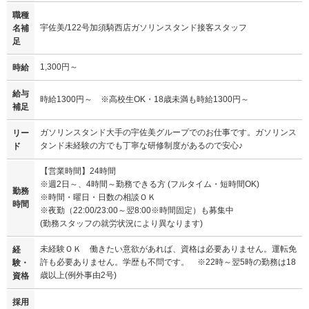
職種
宇佐美/122号加須騎西店ガソリンスタンド接客スタッフ
名補
足
1,300円～
時給
給与
時給1300円～ ※高校生OK・18歳未満も時給1300円～
補足
ガソリンスタンド大手の宇佐美グループでのお仕事です。ガソリンス
リー
タンド未経験の方でも丁寧な研修制度があるので安心♪
ド
【営業時間】24時間
※週2日～、4時間～勤務できる方 (フルタイム・短時間OK)
勤務
※時間・曜日・日数の相談ＯＫ
時間
※夜勤（22:00/23:00～翌8:00※時間固定）も募集中
(勤務スタッフの就労状況により異なります)
未経験ＯＫ 働きたい意欲があれば、資格は必要ありません。運転免
経
許も必要ありません。学歴も不問です。 ※22時～翌5時の勤務は18
験・
歳以上(例外事由2号)
資格
採用