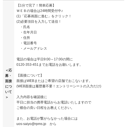
【1分で完了！簡単応募】
ＷＥＢの場合は24時間受付中♪
(1)「応募画面に進む」をクリック！
(2)必要項目を入力して送信！
・氏名
・生年月日
・住所
・電話番号
・メールアドレス
電話の場合は平日9:00～17:00の間に
0120-353-451までお電話をお願いします。
＜応
【面接について】
募・
面接はWEBまたはご希望の店舗でおこないます。
面接
(WEB面接は履歴書不要！エントリーシートの入力だけ)
につ
いて
入力内容を確認後に
＞
平日に担当の携帯電話からお電話いたしますので
ご都合の良い日程をお教えください。
また、お電話が繋がらなかった場合には
uos-saiyo@rpms.jp から