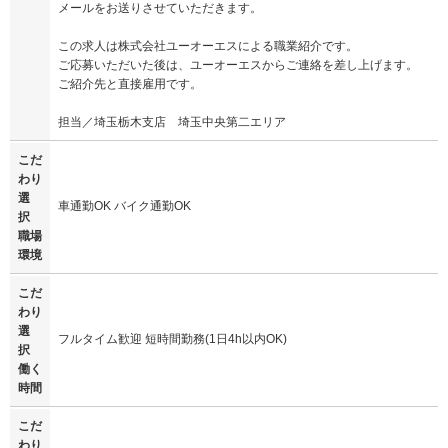
メールをお送りさせていただきます。
この求人は株式会社ユーオーエスによる職業紹介です。
ご応募いただいた後は、ユーオーエスからご連絡を差し上げます。
ご紹介先と直接雇用です。
担当／埼玉栃木支店 埼玉中央第二エリア
こだ
わり
選
車通勤OK バイク通勤OK
択
職場
環境
こだ
わり
選
フルタイム歓迎 短時間勤務(1日4h以内OK)
択
働く
時間
こだ
わり