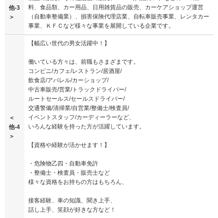
料、食品類、カー用品、日用雑貨品の販売、カーケアショップ運営
他-3
（自動車整備業）、損害保険代理店業、自転車販売事業、レンタカー
＞
事業、ＫＦＣなど様々な事業を展開している企業です。
【幅広い世代の男女活躍中！】
働いている方々は、前職もさまざまです。
コンビニ/カフェ/レストラン/居酒屋/
飲食店/アパレル/カーショップ/
中古車販売/営業/トラックドライバー/
ルートセールス/セールスドライバー/
交通警備/清掃業/自営業/整備士/検査員/
イベントスタッフ/カーディーラーなど、
＜
いろんな経験を持った方が活躍しています。
他-4
＞
【資格や経験が活かせます！】
・危険物乙四・自動車免許
・整備士・検査員・販売士など
様々な資格をお持ちの方はもちろん、
接客経験、車の知識、聞き上手、
話し上手、笑顔が好きな方など！