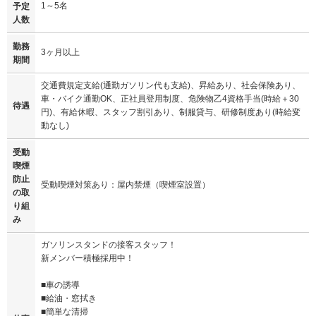
1～5名
予定
人数
勤務
3ヶ月以上
期間
交通費規定支給(通勤ガソリン代も支給)、昇給あり、社会保険あり、
車・バイク通勤OK、正社員登用制度、危険物乙4資格手当(時給＋30
待遇
円)、有給休暇、スタッフ割引あり、制服貸与、研修制度あり(時給変
動なし)
受動
喫煙
防止
受動喫煙対策あり：屋内禁煙（喫煙室設置）
の取
り組
み
ガソリンスタンドの接客スタッフ！
新メンバー積極採用中！
■車の誘導
■給油・窓拭き
■簡単な清掃