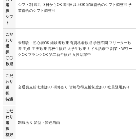
シフト制 週2、3日からOK 週4日以上OK 家庭都合のシフト調整可 学
選
業都合のシフト調整可
択
シフ
ト
こだ
わり
未経験・初心者OK 経験者歓迎 有資格者歓迎 学歴不問 フリーター歓
選
迎 主婦･主夫歓迎 高校生歓迎 大学生歓迎 ミドル活躍中 副業・Wワー
択
クOK ブランクOK 第二新卒歓迎 女性活躍中
〇〇
歓迎
こだ
わり
交通費支給 社割あり 研修あり 資格取得支援制度あり 社員登用あり
選
択
待遇
こだ
わり
制服あり 髪型・髪色自由
選
択
格好