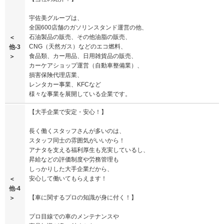
宇佐美グループは、
全国600店舗のガソリンスタンド運営の他、
石油製品の販売、その他油脂の販売、
＜
CNG（天然ガス）などのエコ燃料、
他-3
食品類、カー用品、日用雑貨品の販売、
＞
カーケアショップ運営（自動車整備業）、
損害保険代理店業、
レンタカー事業、KFCなど
様々な事業を展開している企業です。
【大手企業で安定・安心！】
長く働くスタッフさんが多いのは、
スタッフ同士の雰囲気がいいから！
アナタを支える福利厚生も充実しているし、
昇給などの評価制度や労務管理も
しっかりした大手企業だから、
安心して働いてもらえます！
＜
他-4
【車に関するプロの知識が身に付く！】
＞
プロ目線での車のメンテナンスや