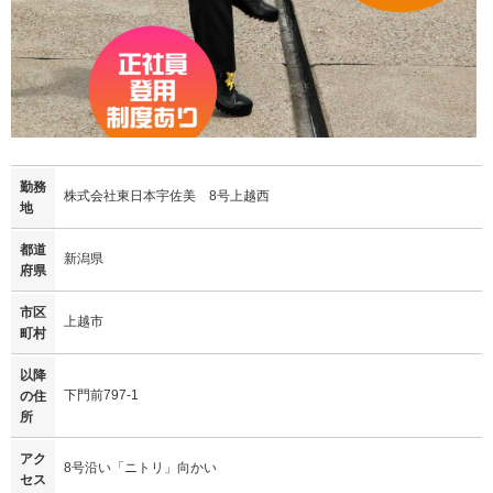
勤務
株式会社東日本宇佐美 8号上越西
地
都道
新潟県
府県
市区
上越市
町村
以降
下門前797-1
の住
所
アク
8号沿い「ニトリ」向かい
セス