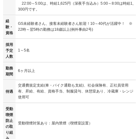
22:00～5:00は、時給1,625円（深夜手当込み）5:00～8:00は時給1,
300円です。
経
GS未経験者さん、接客未経験者さん歓迎！10～40代が活躍中！ ※
験・
22時～翌5時の勤務は18歳以上(例外事由2号)
資格
採用
1～5名
予定
人数
勤務
6ヶ月以上
期間
交通費規定支給(車・バイク通勤も支給)、社会保険有、正社員登用
有、昇給、有給、資格手当、制服貸与、休憩室あり、冷蔵庫・レンジ
待遇
使用可
受動
喫煙
防止
受動喫煙対策あり：屋内禁煙（喫煙室設置）
の取
り組
み