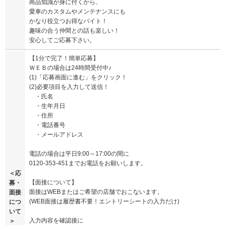
商品知識が身に付くから、
愛車のカスタムやメンテナンスにも
かなり役立つお得なバイト！
趣味の合う仲間との話も楽しい！
安心してご応募下さい。
【1分で完了！簡単応募】
ＷＥＢの場合は24時間受付中♪
(1)「応募画面に進む」をクリック！
(2)必要項目を入力して送信！
・氏名
・生年月日
・住所
・電話番号
・メールアドレス
電話の場合は平日9:00～17:00の間に
0120-353-451までお電話をお願いします。
＜応
【面接について】
募・
面接はWEBまたはご希望の店舗でおこないます。
面接
(WEB面接は履歴書不要！エントリーシートの入力だけ)
につ
いて
入力内容を確認後に
＞