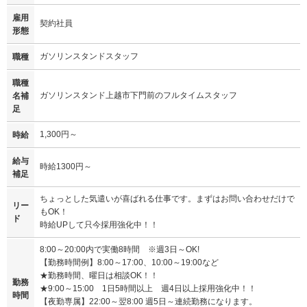
雇用
契約社員
形態
ガソリンスタンドスタッフ
職種
職種
ガソリンスタンド上越市下門前のフルタイムスタッフ
名補
足
1,300円～
時給
給与
時給1300円～
補足
ちょっとした気遣いが喜ばれる仕事です。まずはお問い合わせだけで
リー
もOK！
ド
時給UPして只今採用強化中！！
8:00～20:00内で実働8時間 ※週3日～OK!
【勤務時間例】8:00～17:00、10:00～19:00など
★勤務時間、曜日は相談OK！！
勤務
★9:00～15:00 1日5時間以上 週4日以上採用強化中！！
時間
【夜勤専属】22:00～翌8:00 週5日～連続勤務になります。