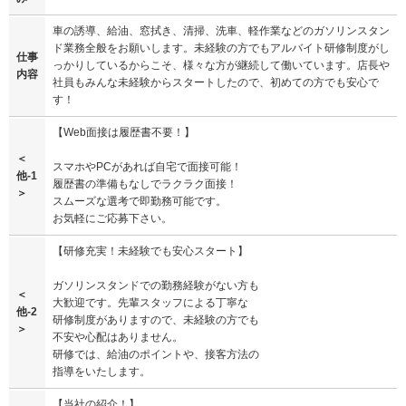
車の誘導、給油、窓拭き、清掃、洗車、軽作業などのガソリンスタン
ド業務全般をお願いします。未経験の方でもアルバイト研修制度がし
仕事
っかりしているからこそ、様々な方が継続して働いています。店長や
内容
社員もみんな未経験からスタートしたので、初めての方でも安心で
す！
【Web面接は履歴書不要！】
＜
スマホやPCがあれば自宅で面接可能！
他-1
履歴書の準備もなしでラクラク面接！
＞
スムーズな選考で即勤務可能です。
お気軽にご応募下さい。
【研修充実！未経験でも安心スタート】
ガソリンスタンドでの勤務経験がない方も
＜
大歓迎です。先輩スタッフによる丁寧な
他-2
研修制度がありますので、未経験の方でも
＞
不安や心配はありません。
研修では、給油のポイントや、接客方法の
指導をいたします。
【当社の紹介！】