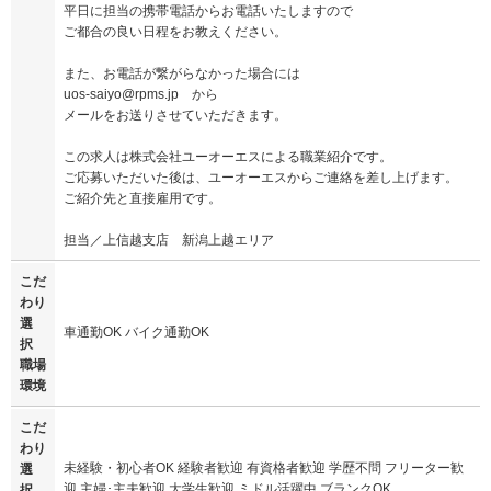
平日に担当の携帯電話からお電話いたしますので
ご都合の良い日程をお教えください。
また、お電話が繋がらなかった場合には
uos-saiyo@rpms.jp から
メールをお送りさせていただきます。
この求人は株式会社ユーオーエスによる職業紹介です。
ご応募いただいた後は、ユーオーエスからご連絡を差し上げます。
ご紹介先と直接雇用です。
担当／上信越支店 新潟上越エリア
こだ
わり
選
車通勤OK バイク通勤OK
択
職場
環境
こだ
わり
未経験・初心者OK 経験者歓迎 有資格者歓迎 学歴不問 フリーター歓
選
迎 主婦･主夫歓迎 大学生歓迎 ミドル活躍中 ブランクOK
択