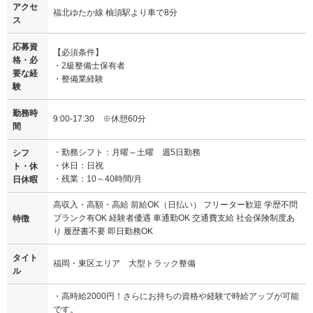
アクセ
福北ゆたか線 柚須駅より車で8分
ス
応募資
【必須条件】
格・必
・2級整備士保有者
要な経
・整備業経験
験
勤務時
9:00-17:30 ※休憩60分
間
・勤務シフト：月曜～土曜 週5日勤務
シフ
・休日：日祝
ト・休
・残業：10～40時間/月
日休暇
高収入・高額・高給 前給OK（日払い） フリーター歓迎 学歴不問
ブランク有OK 経験者優遇 車通勤OK 交通費支給 社会保険制度あ
特徴
り 履歴書不要 即日勤務OK
タイト
福岡・東区エリア 大型トラック整備
ル
・高時給2000円！さらにお持ちの資格や経験で時給アップが可能
です。