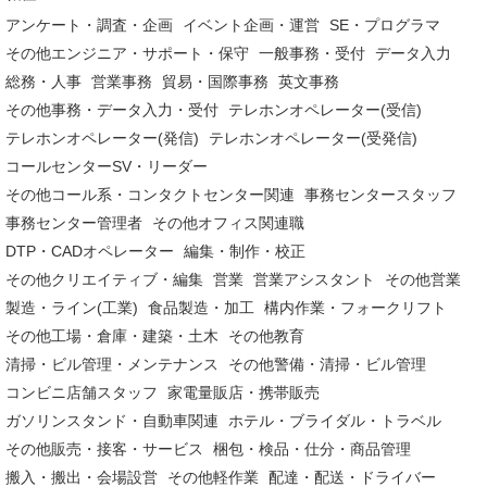
アンケート・調査・企画
イベント企画・運営
SE・プログラマ
その他エンジニア・サポート・保守
一般事務・受付
データ入力
総務・人事
営業事務
貿易・国際事務
英文事務
その他事務・データ入力・受付
テレホンオペレーター(受信)
テレホンオペレーター(発信)
テレホンオペレーター(受発信)
コールセンターSV・リーダー
その他コール系・コンタクトセンター関連
事務センタースタッフ
事務センター管理者
その他オフィス関連職
DTP・CADオペレーター
編集・制作・校正
その他クリエイティブ・編集
営業
営業アシスタント
その他営業
製造・ライン(工業)
食品製造・加工
構内作業・フォークリフト
その他工場・倉庫・建築・土木
その他教育
清掃・ビル管理・メンテナンス
その他警備・清掃・ビル管理
コンビニ店舗スタッフ
家電量販店・携帯販売
ガソリンスタンド・自動車関連
ホテル・ブライダル・トラベル
その他販売・接客・サービス
梱包・検品・仕分・商品管理
搬入・搬出・会場設営
その他軽作業
配達・配送・ドライバー