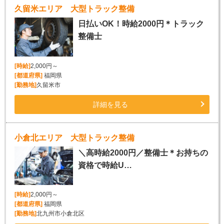
久留米エリア 大型トラック整備
日払いOK！時給2000円＊トラック
整備士
[時給]
2,000円～
[都道府県]
福岡県
[勤務地]
久留米市
詳細を見る
小倉北エリア 大型トラック整備
＼高時給2000円／整備士＊お持ちの
資格で時給U…
[時給]
2,000円～
[都道府県]
福岡県
[勤務地]
北九州市小倉北区