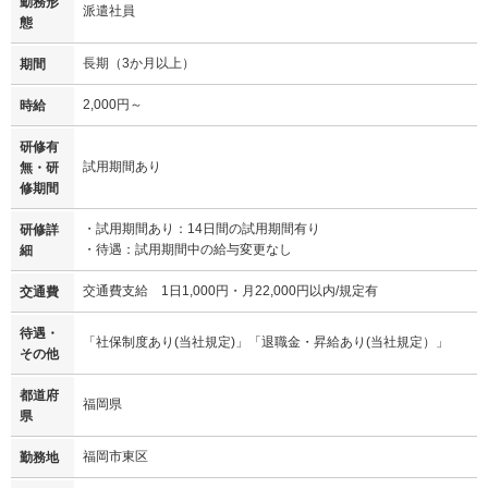
勤務形
派遣社員
態
長期（3か月以上）
期間
2,000円～
時給
研修有
試用期間あり
無・研
修期間
・試用期間あり：14日間の試用期間有り
研修詳
・待遇：試用期間中の給与変更なし
細
交通費支給 1日1,000円・月22,000円以内/規定有
交通費
待遇・
「社保制度あり(当社規定)」「退職金・昇給あり(当社規定）」
その他
都道府
福岡県
県
福岡市東区
勤務地