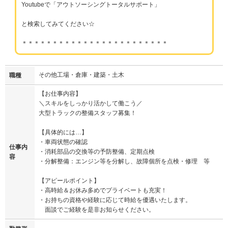
Youtubeで「アウトソーシングトータルサポート」
と検索してみてください☆
＊＊＊＊＊＊＊＊＊＊＊＊＊＊＊＊＊＊＊＊＊＊＊＊
その他工場・倉庫・建築・土木
職種
【お仕事内容】
＼スキルをしっかり活かして働こう／
大型トラックの整備スタッフ募集！
【具体的には…】
・車両状態の確認
仕事内
・消耗部品の交換等の予防整備、定期点検
容
・分解整備：エンジン等を分解し、故障個所を点検・修理 等
【アピールポイント】
・高時給＆お休み多めでプライベートも充実！
・お持ちの資格や経験に応じて時給を優遇いたします。
面談でご経験を是非お知らせください。