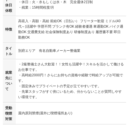
・休日：火・水もしくは水・木 完全週休2日制
休日
・残業：15時間程度/月
休暇
高収入・高額・高給 前給OK（日払い） フリーター歓迎 ミドル(40
代～)活躍中 学歴不問 ブランク有OK 経験者優遇 車通勤OK バイク通
特徴
勤OK 交通費支給 社会保険制度あり 研修制度あり 履歴書不要 即日
勤務OK
タイ
別府エリア 有名自動車メーカー整備業
トル
・2級整備士さん大歓迎！！女性も活躍中！スキルを活かして働ける
お仕事です。
就業
・高時給2000円！さらにお持ちの資格や経験で時給アップが可能で
先に
す。
つい
・固定休みでプライベートの予定が立てやすいです。
て
・先輩スタッフがすぐ傍にいるため、分からないことが質問しやす
い環境です。
受動
屋内原則禁煙(屋外に喫煙場所あり)
喫煙
対策