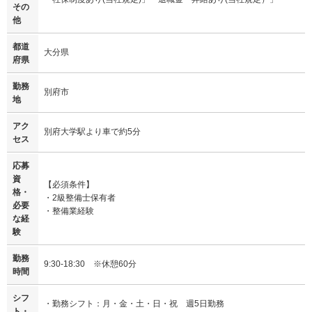
その
他
都道
大分県
府県
勤務
別府市
地
アク
別府大学駅より車で約5分
セス
応募
資
【必須条件】
格・
・2級整備士保有者
必要
・整備業経験
な経
験
勤務
9:30-18:30 ※休憩60分
時間
シフ
・勤務シフト：月・金・土・日・祝 週5日勤務
ト・