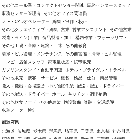
その他コール系・コンタクトセンター関連
事務センタースタッフ
事務センター管理者
その他オフィス関連職
DTP・CADオペレーター
編集・制作・校正
その他クリエイティブ・編集
営業
営業アシスタント
その他営業
製造・ライン(工業)
食品製造・加工
構内作業・フォークリフト
その他工場・倉庫・建築・土木
その他教育
清掃・ビル管理・メンテナンス
その他警備・清掃・ビル管理
コンビニ店舗スタッフ
家電量販店・携帯販売
ガソリンスタンド・自動車関連
ホテル・ブライダル・トラベル
その他販売・接客・サービス
梱包・検品・仕分・商品管理
搬入・搬出・会場設営
その他軽作業
配達・配送・ドライバー
その他配送・ドライバー
ホール
キッチン・調理補助
その他飲食フード
その他農業
施設警備
雑踏・交通誘導
水道メーター検針
都道府県
北海道
茨城県
栃木県
群馬県
埼玉県
千葉県
東京都
神奈川県