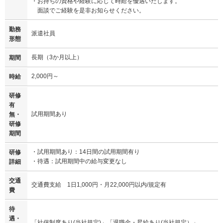
・お持ちの資格や経験に応じて時給を優遇いたします。
面談でご経験を是非お知らせください。
勤務
派遣社員
形態
長期（3か月以上）
期間
2,000円～
時給
研修
有
試用期間あり
無・
研修
期間
・試用期間あり：14日間の試用期間有り
研修
・待遇：試用期間中の給与変更なし
詳細
交通
交通費支給 1日1,000円・月22,000円以内/規定有
費
待
遇・
「社保制度あり(当社規定)」「退職金・昇給あり(当社規定）」