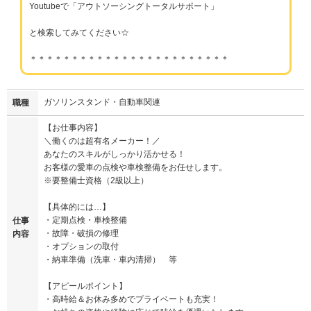
Youtubeで「アウトソーシングトータルサポート」
と検索してみてください☆
＊＊＊＊＊＊＊＊＊＊＊＊＊＊＊＊＊＊＊＊＊＊＊＊
ガソリンスタンド・自動車関連
職種
【お仕事内容】
＼働くのは超有名メーカー！／
あなたのスキルがしっかり活かせる！
お客様の愛車の点検や車検整備をお任せします。
※要整備士資格（2級以上）
【具体的には…】
・定期点検・車検整備
仕事
・故障・破損の修理
内容
・オプションの取付
・納車準備（洗車・車内清掃） 等
【アピールポイント】
・高時給＆お休み多めでプライベートも充実！