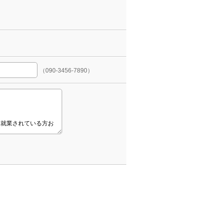
（090-3456-7890）