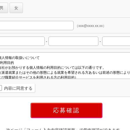
男
女
（xxx@xxxx.xx.xx）
-
-
内容に同意する
次ページ「フォーム入力内容確認画面」で最終確認ができます。