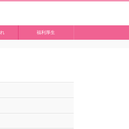
れ
福利厚生