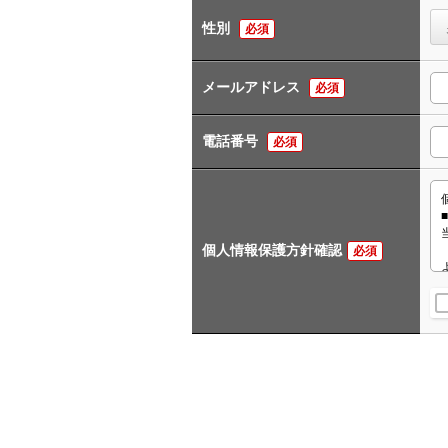
性別
必須
メールアドレス
必須
電話番号
必須
個人情報保護方針確認
必須