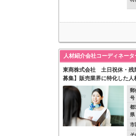
人材紹介会社コーディネータ
東商株式会社 土日祝休・残
募集】販売業界に特化した人
郵
号
都
県
市
そ