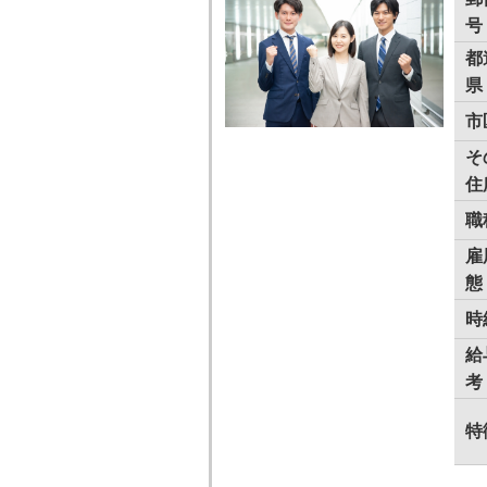
号
都
県
市
そ
住
職
雇
態
時
給
考
特