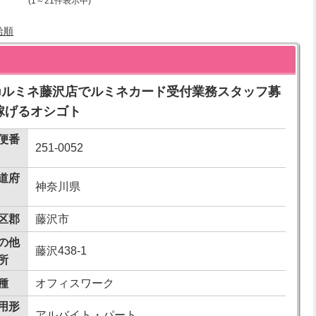
(1～21件表示中)
給順
イト■ルミネ藤沢店でルミネカード受付業務スタッフ募
で稼げるオシゴト
便番
251-0052
道府
神奈川県
区郡
藤沢市
の他
藤沢438-1
所
種
オフィスワーク
用形
アルバイト・パート