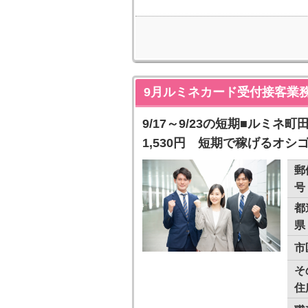
9月ルミネカード受付接客業
9/17～9/23の短期■ルミ
1,530円 短期で稼げるオシ
郵
号
都
県
市
そ
住