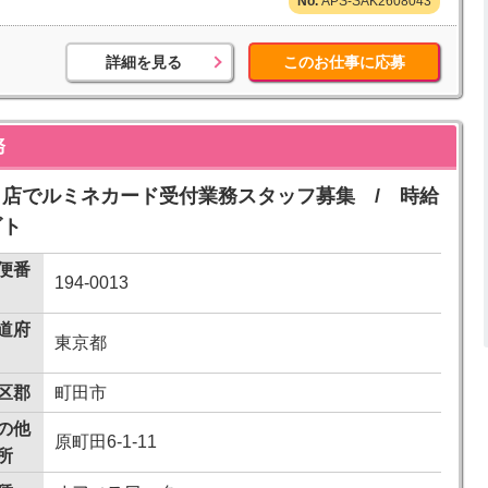
APS-SAK2608043
詳細を見る
このお仕事に応募
務
ネ町田店でルミネカード受付業務スタッフ募集 / 時給
ゴト
便番
194-0013
道府
東京都
区郡
町田市
の他
原町田6-1-11
所