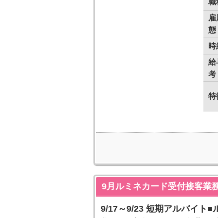
職
雇
態
時
給
考
特
9月ルミネカード受付接客業
9/17～9/23 短期アルバ