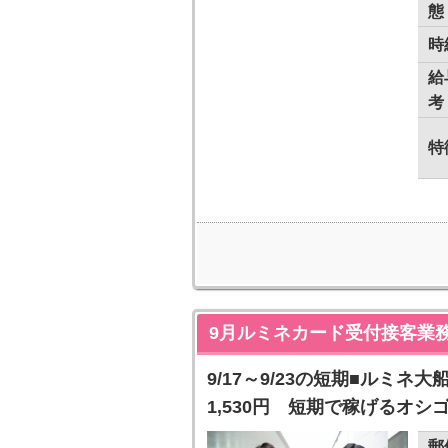
態
時
給
考
特
9月ルミネカード受付接客業
9/17～9/23の短期■ルミ
1,530円 短期で稼げるオシ
郵