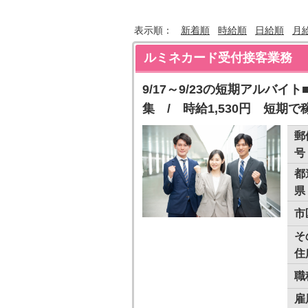
表示順：
新着順
時給順
日給順
月
ルミネカード受付接客業務
9/17～9/23の短期アルバ
集 / 時給1,530円 短期
郵
号
都
県
市
そ
住
職
雇