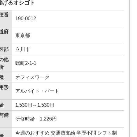
で稼げるオシゴト
便番
190-0012
道府
東京都
区郡
立川市
の他
曙町2-1-1
所
種
オフィスワーク
用形
アルバイト・パート
給
1,530円～1,530円
与備
研修時給 1,226円
今週のおすすめ 交通費支給 学歴不問 シフト制
徴