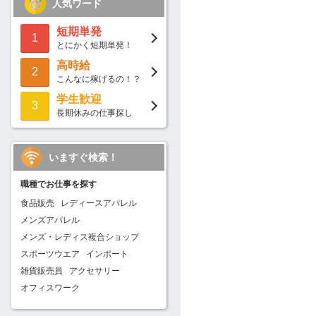
人気ワード
短期単発
1
とにかく短期単発！
高時給
2
こんなに稼げるの！？
学生歓迎
3
長期休みの仕事探し
いますぐ検索！
職種でお仕事を探す
食品販売
レディースアパレル
メンズアパレル
メンズ・レディス複合ショップ
スポーツウエア
インポート
雑貨販売員
アクセサリー
オフィスワーク