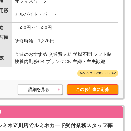
種
オフィスワーク
用形
アルバイト・パート
給
1,530円～1,530円
与備
研修時給 1,226円
今週のおすすめ 交通費支給 学歴不問 シフト制
徴
扶養内勤務OK ブランクOK 主婦・主夫歓迎
APS-SAK2608042
詳細を見る
このお仕事に応募
務
イト■ルミネ立川店でルミネカード受付業務スタッフ募