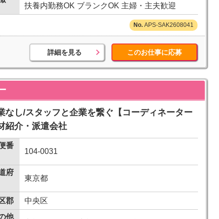
扶養内勤務OK ブランクOK 主婦・主夫歓迎
APS-SAK2608041
詳細を見る
このお仕事に応募
ー
業なし/スタッフと企業を繋ぐ【コーディネーター
材紹介・派遣会社
便番
104-0031
道府
東京都
区郡
中央区
の他