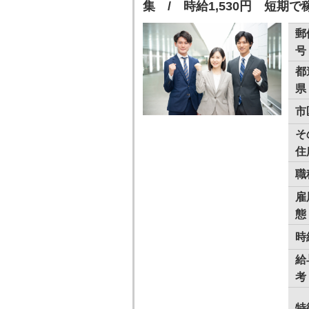
集 / 時給1,530円 短期
郵
号
都
県
市
そ
住
職
雇
態
時
給
考
特