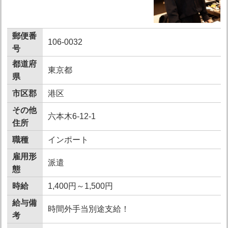
郵便番
106-0032
号
都道府
東京都
県
市区郡
港区
その他
六本木6-12-1
住所
職種
インポート
雇用形
派遣
態
時給
1,400円～1,500円
給与備
時間外手当別途支給！
考