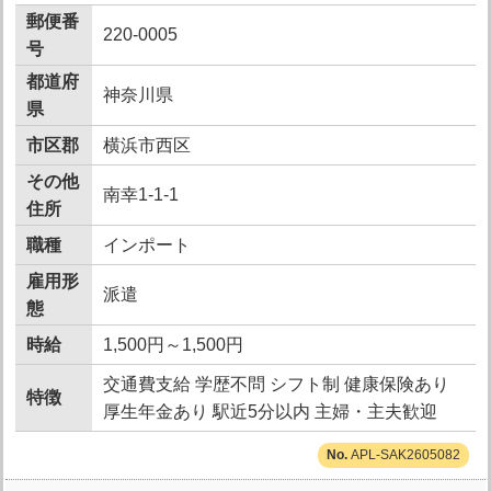
郵便番
220-0005
号
都道府
神奈川県
県
市区郡
横浜市西区
その他
南幸1-1-1
住所
職種
インポート
雇用形
派遣
態
時給
1,500円～1,500円
交通費支給 学歴不問 シフト制 健康保険あり
特徴
厚生年金あり 駅近5分以内 主婦・主夫歓迎
APL-SAK2605082