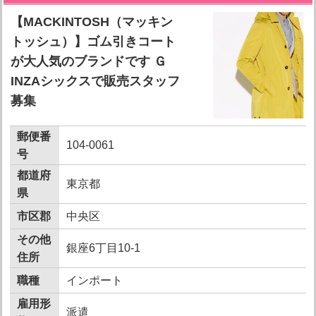
【MACKINTOSH（マッキン
トッシュ）】ゴム引きコート
が大人気のブランドです Ｇ
INZAシックスで販売スタッフ
募集
郵便番
104-0061
号
都道府
東京都
県
市区郡
中央区
その他
銀座6丁目10-1
住所
職種
インポート
雇用形
派遣