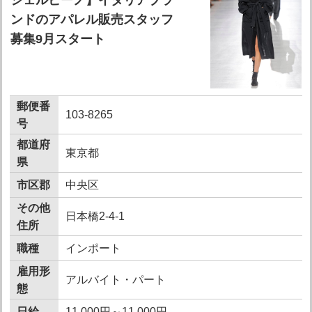
ンドのアパレル販売スタッフ
募集9月スタート
郵便番
103-8265
号
都道府
東京都
県
市区郡
中央区
その他
日本橋2-4-1
住所
職種
インポート
雇用形
アルバイト・パート
態
日給
11,000円～11,000円