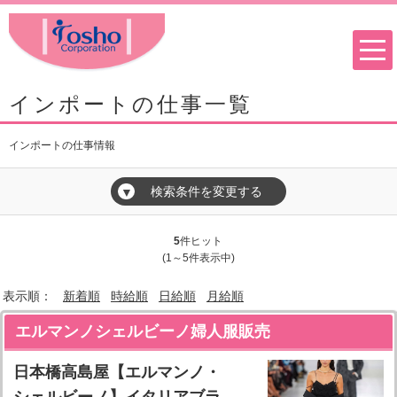
インポートの仕事一覧
インポートの仕事情報
検索条件を変更する
▼
5
件ヒット
(1～5件表示中)
表示順：
新着順
時給順
日給順
月給順
エルマンノシェルビーノ婦人服販売
日本橋高島屋【エルマンノ・
シェルビーノ】イタリアブラ