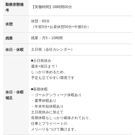
勤務形態備
【実働時間】08時間00分
考
休憩：60分
休憩
（午前5分+お昼休憩50分+午後5分）
残業：月5～10時間
残業
土日祝（会社カレンダー）
休日・休暇
■土日祝休み
週末+祝日まで！
しっかり休めるため、
予定も立てやすい環境です
■長期休暇
休日・休暇
・ゴールデンウィーク休暇あり
補足
・夏季休暇あり
・年末年始休暇あり
土日祝休みに加えて
長期休暇もしっかり確保されており、
仕事とプライベートの
メリハリをつけて働けます。