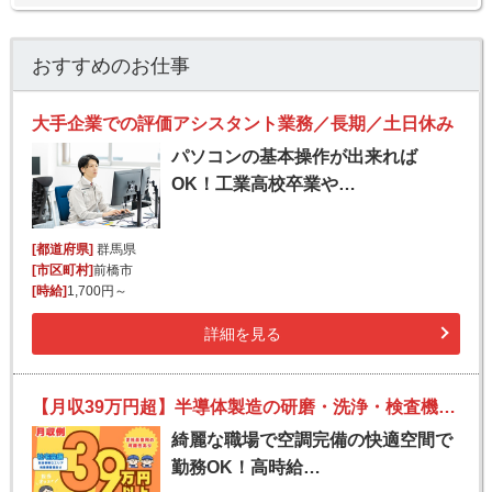
おすすめのお仕事
大手企業での評価アシスタント業務／長期／土日休み
パソコンの基本操作が出来れば
OK！工業高校卒業や…
[都道府県]
群馬県
[市区町村]
前橋市
[時給]
1,700円～
詳細を見る
【月収39万円超】半導体製造の研磨・洗浄・検査機オペレーター
綺麗な職場で空調完備の快適空間で
勤務OK！高時給…