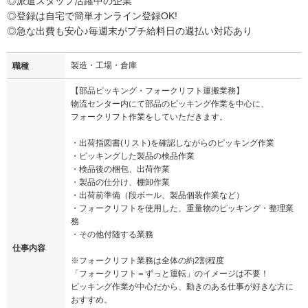
◎派遣スタッフ活躍中の企業
◎登録は自宅で簡単オンライン登録OK!
◎急な出費も安心♪毎週末がプチ給料日の週払い対応あり
製造・工場・倉庫
職種
【部品ピッキング・フォークリフト運搬業務】
物流センター内にて部品のピッキング作業を中心に、
フォークリフト作業をしていただきます。
・出荷指図書(リスト)を確認しながらのピッキング作業
・ピッキングした製品の検品作業
・検品後の梱包、出荷作業
・製品の仕分け、棚卸作業
・出荷前準備（段ボール、製品個装作業など）
・フォークリフトを使用した、重量物のピッキング・整理業
務
・その他付随する業務
仕事内容
※フォークリフト業務は全体の約2割程度
「フォークリフト＝ずっと運転」のイメージは不要！
ピッキング作業が中心だから、動きのある仕事が好きな方に
おすすめ。