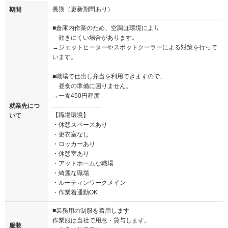
長期（更新期間あり）
期間
■倉庫内作業のため、空調は環境により
効きにくい場合があります。
→ジェットヒーターやスポットクーラーによる対策を行って
います。
■職場で仕出し弁当を利用できますので、
昼食の準備に困りません。
→一食450円程度
……………………
就業先につ
【職場環境】
いて
・休憩スペースあり
・更衣室なし
・ロッカーあり
・休憩室あり
・アットホームな職場
・綺麗な職場
・ルーティンワークメイン
・作業着通勤OK
■業務用の制服を着用します
作業服は当社で用意・貸与します。
服装