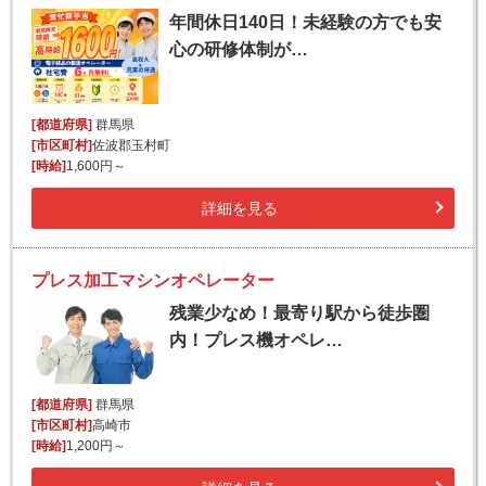
年間休日140日！未経験の方でも安
心の研修体制が…
[都道府県]
群馬県
[市区町村]
佐波郡玉村町
[時給]
1,600円～
詳細を見る
プレス加工マシンオペレーター
残業少なめ！最寄り駅から徒歩圏
内！プレス機オペレ…
[都道府県]
群馬県
[市区町村]
高崎市
[時給]
1,200円～