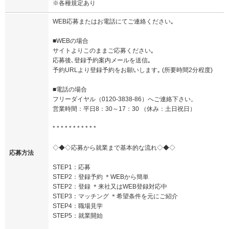
※各種規定あり
WEB応募またはお電話にてご連絡ください｡
■WEBの場合
サイトよりこのままご応募ください｡
応募後､登録予約案内メールを送信｡
予約URLより登録予約をお願いします｡ (所要時間2分程度)
■電話の場合
フリーダイヤル（0120-3838-86）へご連絡下さい。
営業時間：平日8：30～17：30 （休み：土日祝日）
* * * * * * * * * * *
◇◆◇応募から就業まで基本的な流れ◇◆◇
応募方法
STEP1：応募
STEP2：登録予約 ＊WEBから簡単
STEP2：登録 ＊来社又はWEB登録対応中
STEP3：マッチング ＊希望条件を元にご紹介
STEP4：職場見学
STEP5：就業開始