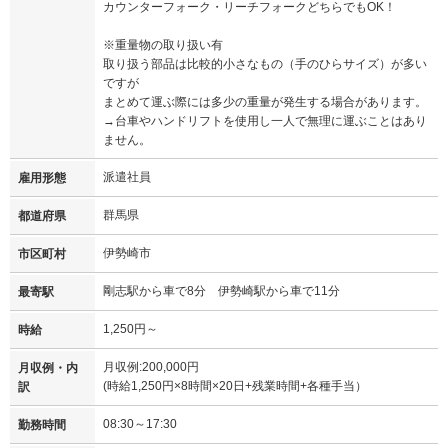
カウンターフォーク・リーチフォークどちらでもOK！
※重量物の取り扱い有
取り扱う部品は比較的小さなもの（手のひらサイズ）が多い
ですが
まとめて運ぶ際には多少の重量が発生する場合があります。
→台車やハンドリフトを使用し一人で無理に運ぶことはあり
ません。
派遣社員
雇用形態
群馬県
都道府県
伊勢崎市
市区町村
剛志駅から車で8分 伊勢崎駅から車で11分
最寄駅
1,250円～
時給
月収例:200,000円
月収例・内
(時給1,250円×8時間×20日+残業時間+各種手当）
訳
08:30～17:30
勤務時間