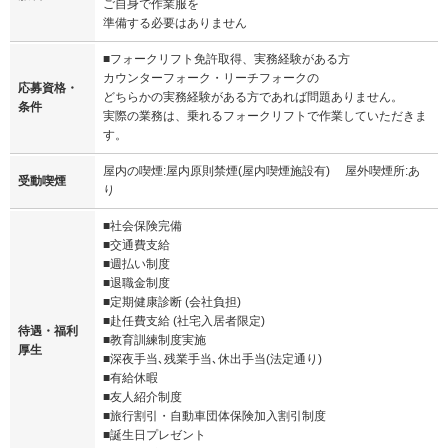
ご自身で作業服を
準備する必要はありません
■フォークリフト免許取得、実務経験がある方
カウンターフォーク・リーチフォークの
応募資格・
どちらかの実務経験がある方であれば問題ありません。
条件
実際の業務は、乗れるフォークリフトで作業していただきま
す。
屋内の喫煙:屋内原則禁煙(屋内喫煙施設有) 屋外喫煙所:あ
受動喫煙
り
■社会保険完備
■交通費支給
■週払い制度
■退職金制度
■定期健康診断 (会社負担)
■赴任費支給 (社宅入居者限定)
待遇・福利
■教育訓練制度実施
厚生
■深夜手当､残業手当､休出手当(法定通り)
■有給休暇
■友人紹介制度
■旅行割引・自動車団体保険加入割引制度
■誕生日プレゼント