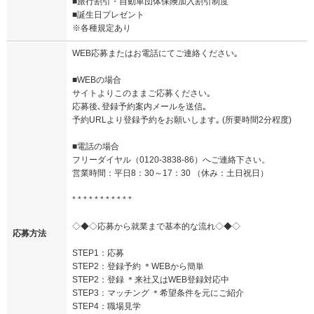
■旅行割引・自動車団体保険加入割引制度
■誕生日プレゼント
※各種規定あり
WEB応募またはお電話にてご連絡ください｡
■WEBの場合
サイトよりこのままご応募ください｡
応募後､登録予約案内メールを送信｡
予約URLより登録予約をお願いします｡ (所要時間2分程度)
■電話の場合
フリーダイヤル（0120-3838-86）へご連絡下さい。
営業時間：平日8：30～17：30 （休み：土日祝日）
* * * * * * * * * * *
◇◆◇応募から就業まで基本的な流れ◇◆◇
応募方法
STEP1：応募
STEP2：登録予約 ＊WEBから簡単
STEP2：登録 ＊来社又はWEB登録対応中
STEP3：マッチング ＊希望条件を元にご紹介
STEP4：職場見学