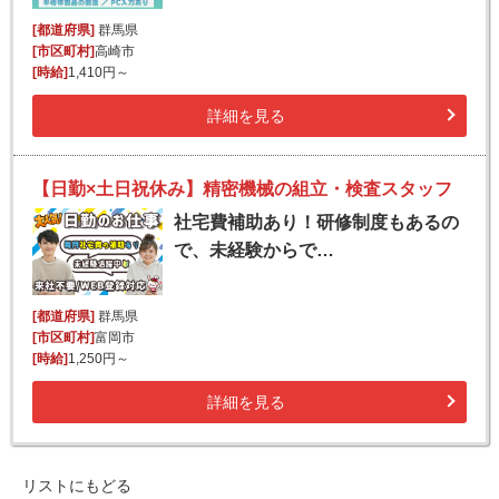
[都道府県]
群馬県
[市区町村]
高崎市
[時給]
1,410円～
詳細を見る
【日勤×土日祝休み】精密機械の組立・検査スタッフ
社宅費補助あり！研修制度もあるの
で、未経験からで…
[都道府県]
群馬県
[市区町村]
富岡市
[時給]
1,250円～
詳細を見る
リストにもどる