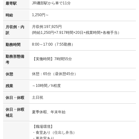
JR磯部駅から車で11分
最寄駅
1,250円～
時給
月収例:197,925円
月収例・内
(時給1,250円×7.917時間×20日+残業時間+各種手当）
訳
8:00～17:00（7:55勤務）
勤務時間
勤務形態備
【実働時間】7時間55分
考
休憩：65分（昼休憩45分）
休憩
～10時間／h程度
残業
土日祝
休日・休暇
休日・休暇
夏季休暇、年末年始
補足
【職場環境】
・食堂あり（仕出し弁当）
・更衣室あり