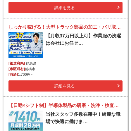
詳細を見る
しっかり稼げる！大型トラック部品の加工・バリ取り作業！
【月収37万円以上可】作業服の洗濯
は会社にお任せ…
[都道府県]
群馬県
[市区町村]
前橋市
[時給]
1,700円～
詳細を見る
【日勤×シフト制】半導体製品の研磨・洗浄・検査機オペレーター
当社スタッフ多数在籍中！綺麗な職
場で快適に働けま…