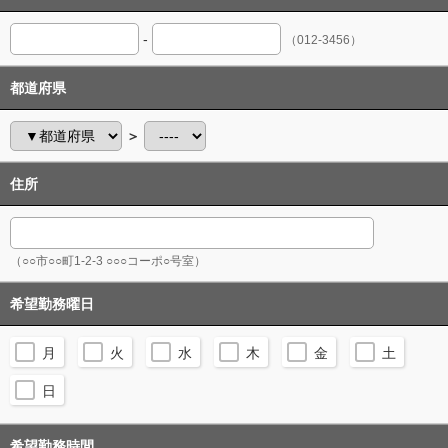
-
（012-3456）
都道府県
＞
住所
（○○市○○町1-2-3 ○○○コーポ○号室）
希望勤務曜日
月
火
水
木
金
土
日
希望勤務時間