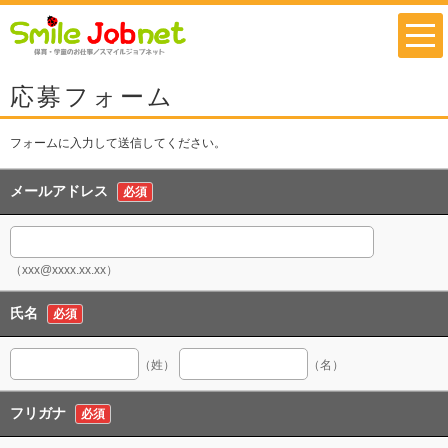
応募フォーム
フォームに入力して送信してください。
メールアドレス
必須
（xxx@xxxx.xx.xx）
氏名
必須
（姓）
（名）
フリガナ
必須