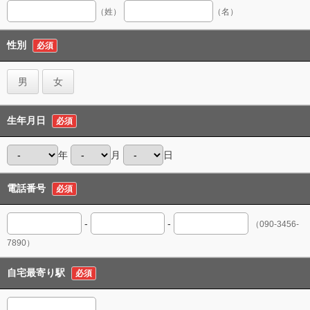
（姓）
（名）
性別
必須
男
女
生年月日
必須
年
月
日
電話番号
必須
-
-
（090-3456-
7890）
自宅最寄り駅
必須