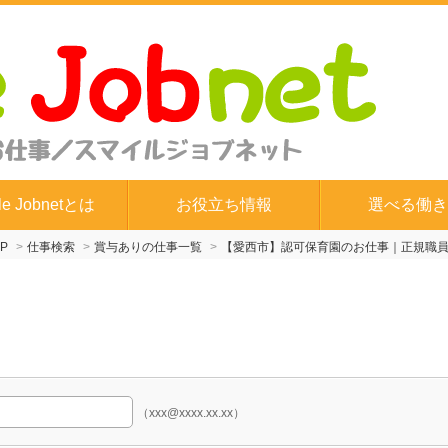
le Jobnetとは
お役立ち情報
選べる働き
P
仕事検索
賞与ありの仕事一覧
【愛西市】認可保育園のお仕事｜正規職
（xxx@xxxx.xx.xx）