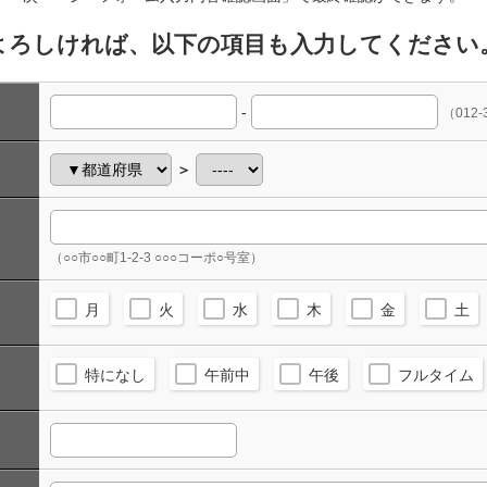
よろしければ、以下の項目も入力してください
-
（012-
＞
（○○市○○町1-2-3 ○○○コーポ○号室）
月
火
水
木
金
土
特になし
午前中
午後
フルタイム