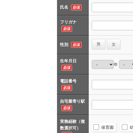
氏名
必須
フリガナ
必須
男
女
性別
必須
生年月日
年
必須
電話番号
必須
自宅最寄り駅
必須
実務経験（複
保育園
数選択可）