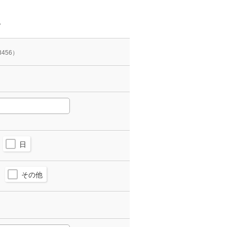
。
3456）
日
その他