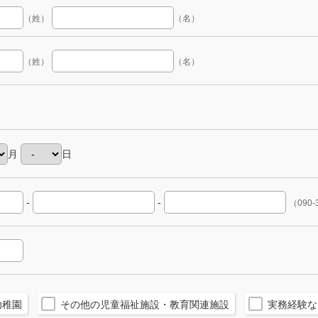
（姓）
（名）
（姓）
（名）
月
日
-
-
（090-
幼稚園
その他の児童福祉施設・教育関連施設
実務経験な