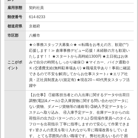
雇用形態
契約社員
郵便番号
614-8233
都道府県
京都府
市区郡
八幡市
★☆事務スタッフ大募集☆★ ≪転職をお考えの方、歓迎(^^)
応援します！≫ 倉庫事務デビュー応援！未経験の方も歓迎い
たします！！ ★スタートから高時給1300円 ★土日祝はお休
ここがポ
みで自分の時間もしっかり確保◎ ★マイカー、バイク通勤Ｏ
イント
Ｋ♪交通費支給(無料駐車場あり) ★職場見学あり！事前に確認
できるので不安を解消してからお仕事スタート♪ ★エリア社
員・正社員制度あり(規定有) ★現在20～40代男女スタッフ活
躍中
【お仕事】 ①顧客担当者との入出庫に関するデータや出荷日
調整(電話&メール) ②入庫貨物に関する問い合わせ(データに
ない貨物、ダメージ貨物等の連絡等) ③納入予定データをシ
ステムへ取り込み、 ④入庫予定データ、在庫データからの出
荷指示の出力(2パターンのシステム) ⑤現場作業員へのタイム
フローを出荷指示 丁寧に指導しますので安心して作業できま
す♪ 皆さんの意見を取り入れながら常に職場改善をしていま
す。 とても雰囲気の良い職場です。 弊社社員もいるので 困