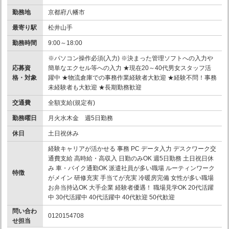
勤務地
京都府八幡市
最寄り駅
松井山手
勤務時間
9:00～18:00
※パソコン操作必須(入力) ※決まった管理ソフトへの入力や
応募資
簡単なエクセル等への入力 ★現在20～40代男女スタッフ活
格・対象
躍中 ★物流倉庫での事務作業経験者大歓迎 ★経験不問！事務
未経験者も大歓迎 ★長期勤務歓迎
交通費
全額支給(規定有)
勤務曜日
月火水木金 週5日勤務
休日
土日祝休み
経験キャリアが活かせる 事務 PC データ入力 デスクワーク交
通費支給 高時給・高収入 日勤のみOK 週5日勤務 土日祝日休
み 車・バイク通勤OK 派遣社員が多い職場 ルーティンワーク
特徴
がメイン 研修充実 手当てが充実 冷暖房完備 女性が多い職場
お弁当持込OK 大手企業 経験者優遇！ 職場見学OK 20代活躍
中 30代活躍中 40代活躍中 40代歓迎 50代歓迎
問い合わ
0120154708
せ担当