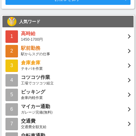
人気ワード
高時給
1
1450-1700円
駅前勤務
2
駅からスグの仕事
倉庫倉庫
3
テキパキ作業
コツコツ作業
4
工場でコツコツ組立
ピッキング
5
倉庫内軽作業
マイカー通勤
6
ガレージ完備(無料)
交通費
7
交通費全額支給
自転車通勤