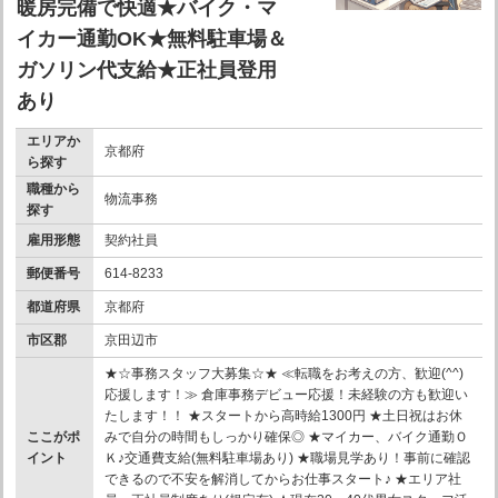
暖房完備で快適★バイク・マ
イカー通勤OK★無料駐車場＆
ガソリン代支給★正社員登用
あり
エリアか
京都府
ら探す
職種から
物流事務
探す
雇用形態
契約社員
郵便番号
614-8233
都道府県
京都府
市区郡
京田辺市
★☆事務スタッフ大募集☆★ ≪転職をお考えの方、歓迎(^^)
応援します！≫ 倉庫事務デビュー応援！未経験の方も歓迎い
たします！！ ★スタートから高時給1300円 ★土日祝はお休
ここがポ
みで自分の時間もしっかり確保◎ ★マイカー、バイク通勤Ｏ
イント
Ｋ♪交通費支給(無料駐車場あり) ★職場見学あり！事前に確認
できるので不安を解消してからお仕事スタート♪ ★エリア社