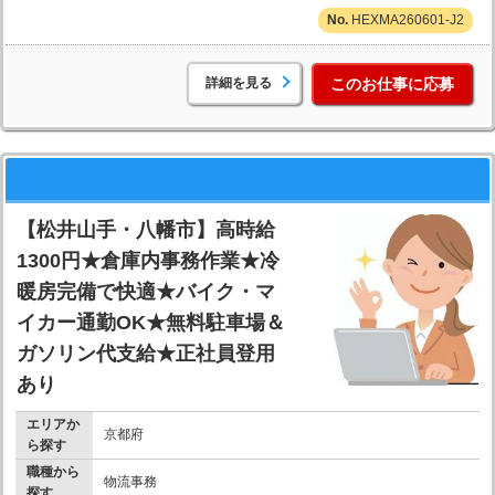
HEXMA260601-J2
詳細を見る
このお仕事に応募
【松井山手・八幡市】高時給
1300円★倉庫内事務作業★冷
暖房完備で快適★バイク・マ
イカー通勤OK★無料駐車場＆
ガソリン代支給★正社員登用
あり
エリアか
京都府
ら探す
職種から
物流事務
探す