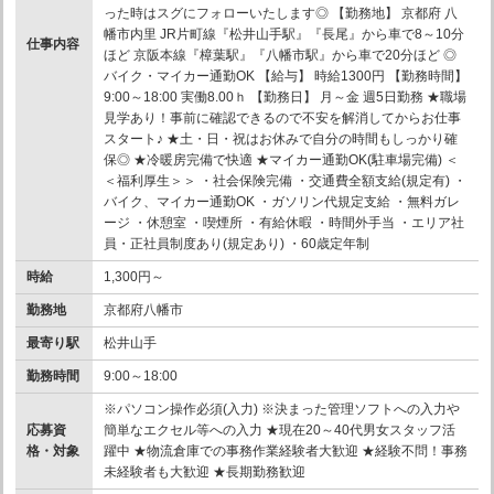
った時はスグにフォローいたします◎ 【勤務地】 京都府 八
幡市内里 JR片町線『松井山手駅』『長尾』から車で8～10分
仕事内容
ほど 京阪本線『樟葉駅』『八幡市駅』から車で20分ほど ◎
バイク・マイカー通勤OK 【給与】 時給1300円 【勤務時間】
9:00～18:00 実働8.00ｈ 【勤務日】 月～金 週5日勤務 ★職場
見学あり！事前に確認できるので不安を解消してからお仕事
スタート♪ ★土・日・祝はお休みで自分の時間もしっかり確
保◎ ★冷暖房完備で快適 ★マイカー通勤OK(駐車場完備) ＜
＜福利厚生＞＞ ・社会保険完備 ・交通費全額支給(規定有) ・
バイク、マイカー通勤OK ・ガソリン代規定支給 ・無料ガレ
ージ ・休憩室 ・喫煙所 ・有給休暇 ・時間外手当 ・エリア社
員・正社員制度あり(規定あり) ・60歳定年制
時給
1,300円～
勤務地
京都府八幡市
最寄り駅
松井山手
勤務時間
9:00～18:00
※パソコン操作必須(入力) ※決まった管理ソフトへの入力や
応募資
簡単なエクセル等への入力 ★現在20～40代男女スタッフ活
格・対象
躍中 ★物流倉庫での事務作業経験者大歓迎 ★経験不問！事務
未経験者も大歓迎 ★長期勤務歓迎