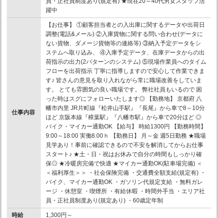
員・正社員制度あり(規定有) ★現在20～40代男女スタッフ活
躍中
【お仕事】 ①顧客担当者との入出庫に関するデータや出荷日
調整(電話&メール) ②入庫貨物に関する問い合わせ(データに
ない貨物、ダメージ貨物等の連絡等) ③納入予定データをシ
ステムへ取り込み、 ④入庫予定データ、在庫データからの出
荷指示の出力(2パターンのシステム) ⑤現場作業員へのタイム
フローを出荷指示 丁寧に指導しますので安心して作業できま
す♪ 皆さんの意見を取り入れながら常に職場改善をしていま
す。 とても雰囲気の良い職場です。 弊社社員もいるので 困
った時はスグにフォローいたします◎ 【勤務地】 京都府 八
幡市内里 JR片町線『松井山手駅』『長尾』から車で8～10分
仕事内容
ほど 京阪本線『樟葉駅』『八幡市駅』から車で20分ほど ◎
バイク・マイカー通勤OK 【給与】 時給1300円 【勤務時間】
9:00～18:00 実働8.00ｈ 【勤務日】 月～金 週5日勤務 ★職場
見学あり！事前に確認できるので不安を解消してからお仕事
スタート♪ ★土・日・祝はお休みで自分の時間もしっかり確
保◎ ★冷暖房完備で快適 ★マイカー通勤OK(駐車場完備) ＜
＜福利厚生＞＞ ・社会保険完備 ・交通費全額支給(規定有) ・
バイク、マイカー通勤OK ・ガソリン代規定支給 ・無料ガレ
ージ ・休憩室 ・喫煙所 ・有給休暇 ・時間外手当 ・エリア社
員・正社員制度あり(規定あり) ・60歳定年制
時給
1,300円～