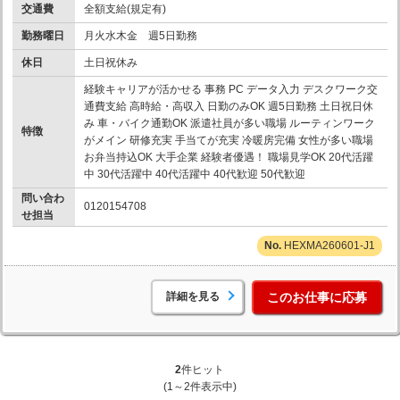
交通費
全額支給(規定有)
勤務曜日
月火水木金 週5日勤務
休日
土日祝休み
経験キャリアが活かせる 事務 PC データ入力 デスクワーク交
通費支給 高時給・高収入 日勤のみOK 週5日勤務 土日祝日休
み 車・バイク通勤OK 派遣社員が多い職場 ルーティンワーク
特徴
がメイン 研修充実 手当てが充実 冷暖房完備 女性が多い職場
お弁当持込OK 大手企業 経験者優遇！ 職場見学OK 20代活躍
中 30代活躍中 40代活躍中 40代歓迎 50代歓迎
問い合わ
0120154708
せ担当
HEXMA260601-J1
詳細を見る
このお仕事に応募
2
件ヒット
(1～2件表示中)