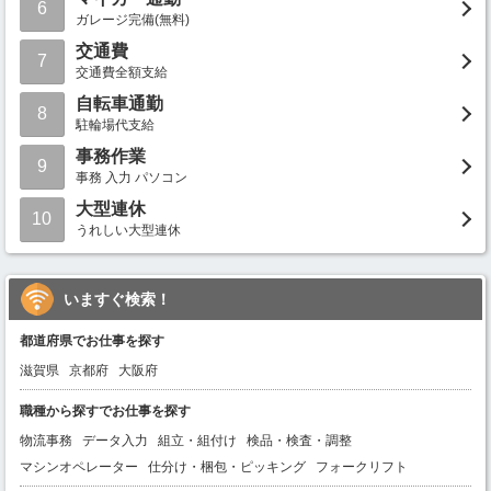
6
ガレージ完備(無料)
交通費
7
交通費全額支給
自転車通勤
8
駐輪場代支給
事務作業
9
事務 入力 パソコン
大型連休
10
うれしい大型連休
いますぐ検索！
都道府県でお仕事を探す
滋賀県
京都府
大阪府
職種から探すでお仕事を探す
物流事務
データ入力
組立・組付け
検品・検査・調整
マシンオペレーター
仕分け・梱包・ピッキング
フォークリフト