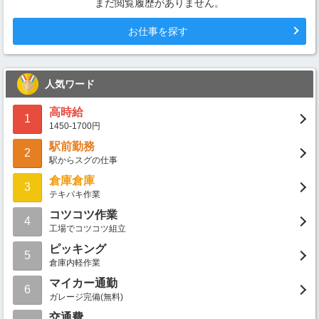
まだ閲覧履歴がありません。
お仕事を探す
人気ワード
高時給
1
1450-1700円
駅前勤務
2
駅からスグの仕事
倉庫倉庫
3
テキパキ作業
コツコツ作業
4
工場でコツコツ組立
ピッキング
5
倉庫内軽作業
マイカー通勤
6
ガレージ完備(無料)
交通費