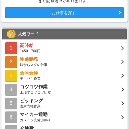
まだ閲覧履歴がありません。
お仕事を探す
人気ワード
高時給
1
1450-1700円
駅前勤務
2
駅からスグの仕事
倉庫倉庫
3
テキパキ作業
コツコツ作業
4
工場でコツコツ組立
ピッキング
5
倉庫内軽作業
マイカー通勤
6
ガレージ完備(無料)
交通費