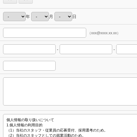
年
月
日
（xxx@xxxx.xx.xx）
-
-