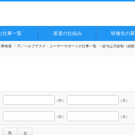
お仕事一覧
派遣の仕組み
研修生の募
仕事検索
IT／ヘルプデスク・ユーザーサポートの仕事一覧
給与は月給制（経験
（姓）
（名）
（姓）
（名）
男
女