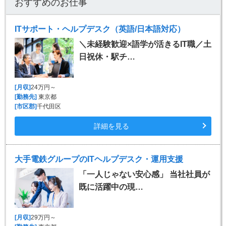
おすすめのお仕事
ITサポート・ヘルプデスク（英語/日本語対応）
＼未経験歓迎×語学が活きるIT職／土
日祝休・駅チ…
[月収]
24万円～
[勤務先]
東京都
[市区郡]
千代田区
詳細を見る
大手電鉄グループのITヘルプデスク・運用支援
「一人じゃない安心感」 当社社員が
既に活躍中の現…
[月収]
29万円～