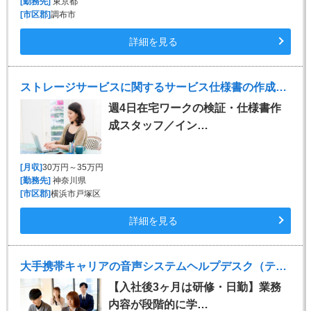
[勤務先]
東京都
[市区郡]
調布市
詳細を見る
ストレージサービスに関するサービス仕様書の作成・検証
週4日在宅ワークの検証・仕様書作
成スタッフ／イン…
[月収]
30万円～35万円
[勤務先]
神奈川県
[市区郡]
横浜市戸塚区
詳細を見る
大手携帯キャリアの音声システムヘルプデスク（テクニカルサポート）
【入社後3ヶ月は研修・日勤】業務
内容が段階的に学…