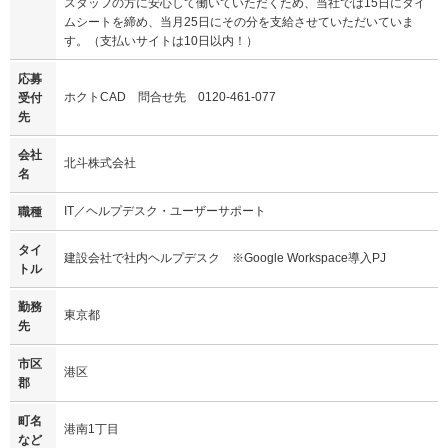
スタッフの方に安心して働いていただくため、当社では15日にタイ
ムシートを締め、当月25日にその分を支給させていただいていま
す。（支払いサイトは10日以内！）
応募
ホクトCAD 問合せ先 0120-461-077
受付
先
会社
北斗株式会社
名
IT／ヘルプデスク・ユーザーサポート
職種
タイ
建設会社で社内ヘルプデスク ※Google Workspace導入PJ
トル
勤務
東京都
先
市区
港区
郡
町名
港南1丁目
など