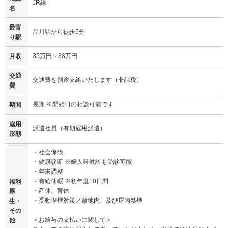
JR線
名
最寄
品川駅から徒歩5分
り駅
35万円～38万円
月収
交通
交通費を別途支給いたします（非課税）
費
長期 ※開始日の相談可能です
期間
雇用
派遣社員（有期雇用派遣）
形態
・社会保険
・健康診断 ※婦人科健診も受診可能
・年末調整
・有給休暇 ※初年度10日間
福利
・産休、育休
厚
・受動喫煙対策／敷地内、及び屋内禁煙
生・
その
＜お給与の支払いに関して＞
他