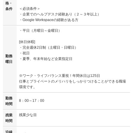
格・
＜必須条件＞
条件
・企業でのヘルプデスク経験あり（２～３年以上）
・Google Workspaceの経験がある方
・平日（月曜日～金曜日）
[休日休暇]
・完全週休2日制（土曜日・日曜日）
・祝日
勤務
・夏季、年末年始など企業指定日
曜日
※ワーク・ライフバランス重視！年間休日は125日
仕事とプライベートのメリハリをしっかりつけることができる職場
環境です。
勤務
8：00～17：00
時間
残業少な目
残業
時間
沿線