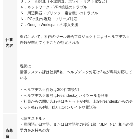
３．メール関連（不達調査、ホワイトリスト化など）
４．ネットワーク・VPN接続のトラブル
５．周辺機器（プリンタ・複合機）のトラブル
６．PCの動作遅延・フリーズ対応
７．Google Workspaceの導入支援
※7について、社内のツール統合プロジェクトによりヘルプデスク
仕事
件数が増えてくることが想定される
内容
現状は....
情報システム課は社員5名、ヘルプデスク対応は2名が専属対応して
いる
・ヘルプデスク件数は300件前後/月
・ヘルプデスク履歴はFreshdeskというツールを利用
・社員からの問い合わせはチャットが4割、上記Freshdeskからのチ
ケット発行も4割、残りはオンサイトや電話等
＜語学スキル＞
・母国語が日本語、または日本語能力検定1級（JLPT N1）相当の語
学力をお持ちの方
応募
資