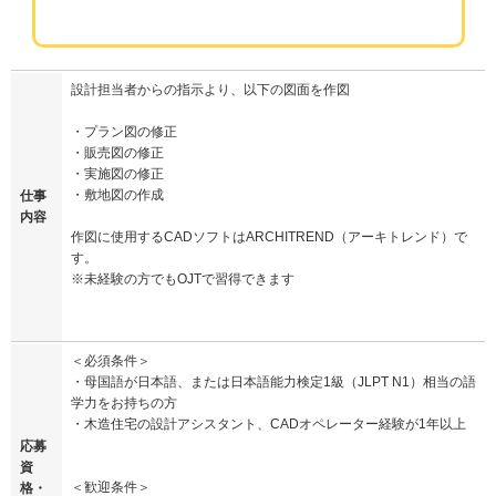
設計担当者からの指示より、以下の図面を作図
・プラン図の修正
・販売図の修正
・実施図の修正
・敷地図の作成
仕事
内容
作図に使用するCADソフトはARCHITREND（アーキトレンド）で
す。
※未経験の方でもOJTで習得できます
＜必須条件＞
・母国語が日本語、または日本語能力検定1級（JLPT N1）相当の語
学力をお持ちの方
・木造住宅の設計アシスタント、CADオペレーター経験が1年以上
応募
資
＜歓迎条件＞
格・