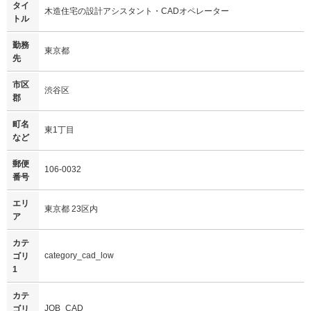
タイ
木造住宅の設計アシスタント・CADオペレーター
トル
勤務
東京都
先
市区
渋谷区
郡
町名
東1丁目
など
郵便
106-0032
番号
エリ
東京都 23区内
ア
カテ
category_cad_low
ゴリ
1
カテ
JOB_CAD
ゴリ