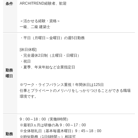
ARCHITREND経験者、歓迎
条件
＜活かせる経験・資格＞
一級、二級 建築士
・平日（月曜日～金曜日）の週5日勤務
[休日休暇]
・完全週休2日制（土曜日・日曜日）
・祝日
・夏季、年末年始など企業指定日
勤務
曜日
※ワーク・ライフバランス重視！年間休日は125日
仕事とプライベートのメリハリをしっかりつけることができる職場
環境です。
9：00～18：00（実働8時間）
※最初3ヵ月は研修の為 9：00～17：00
※全体朝礼日（基本毎週木曜日）9：45～18：00
勤務
※時短勤務（1日6時間～）相談可