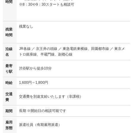
時間
※8：30や9：30スタートも相談可
残業なし
残業
時間
JR各線 ／ 京王井の頭線 ／ 東急電鉄東横線、田園都市線 ／ 東京メ
沿線
トロ銀座線、半蔵門線、副都心線
名
最寄
渋谷駅から徒歩10分
り駅
1,600円～1,800円
時給
交通
交通費を別途支給いたします（非課税）
費
長期 ※開始日の相談可能です
期間
雇用
派遣社員（有期雇用派遣）
形態