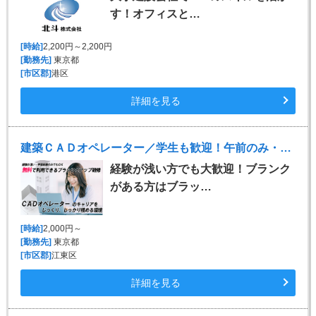
す！オフィスと…
[時給]
2,200円～2,200円
[勤務先]
東京都
[市区郡]
港区
詳細を見る
建築ＣＡＤオペレーター／学生も歓迎！午前のみ・午後のみOK
経験が浅い方でも大歓迎！ブランク
がある方はブラッ…
[時給]
2,000円～
[勤務先]
東京都
[市区郡]
江東区
詳細を見る