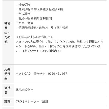
・社会保険
・健康診断 ※婦人科健診も受診可能
・年末調整
・有給休暇 ※初年度10日間
・産休、育休
福利
・受動喫煙対策／敷地内、及び屋内禁煙
厚
生・
＜お給与の支払いに関して＞
その
スタッフの方に安心して働いていただくため、当社では15日にタイ
他
ムシートを締め、当月25日にその分を支給させていただいていま
す。（支払いサイトは10日以内！）
応募
ホクトCAD 問合せ先 0120-461-077
受付
先
会社
北斗株式会社
名
CADオペレーター／建築
職種