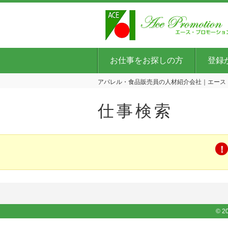
お仕事をお探しの方
登録
アパレル・食品販売員の人材紹介会社｜エース・
仕事検索
© 20