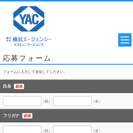
応募フォーム
フォームに入力して送信してください。
氏名
必須
（姓）
（名）
フリガナ
必須
（姓）
（名）