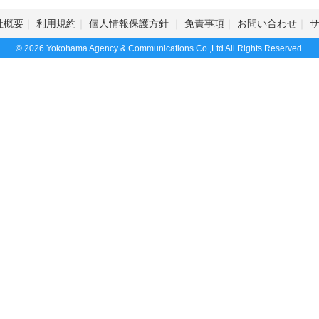
社概要
利用規約
個人情報保護方針
免責事項
お問い合わせ
© 2026 Yokohama Agency & Communications Co.,Ltd All Rights Reserved.