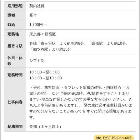
雇用形態
契約社員
職種
受付
時給
1,700円～
勤務地
東京都 > 新宿区
各線「市ヶ谷駅」より徒歩約8分、「曙橋駅」より約10分、
最寄り駅
「四ツ谷駅」より約15分
休日・休
シフト制
暇
18：00～翌8：00
勤務時間
18：00～翌10：00
・受付、来客対応 ・タブレット情報の確認 ・内線対応 ・入
館証の発行 など 予約の確認時、PC操作をすることもあり
ますが 簡単な作業しかないので苦手な方も安心ください。 き
仕事内容
ちんと事前研修がありますし 、 隣の席に必ず先輩社員がいま
すので分からないことがあっても すぐに聞ける環境がありま
す。
勤務期間
長期（３ヶ月以上）
RSCJSK-bo-uk2