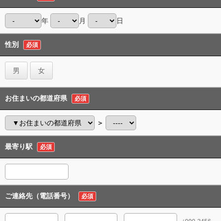
年
月
日
性別
必須
男
女
お住まいの都道府県
必須
＞
最寄り駅
必須
ご連絡先（電話番号）
必須
-
-